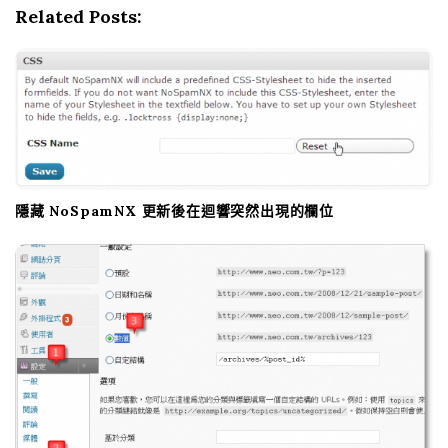
v
Related Posts:
i
g
a
t
i
o
n
隱藏 NoSpamNX 更新後在迴響突然出現的欄位