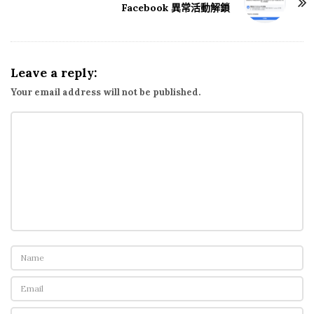
t
Facebook 異常活動解鎖
N
a
v
Leave a reply:
i
Your email address will not be published.
g
a
t
i
o
n