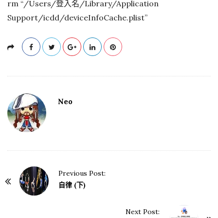
rm “/Users/登入名/Library/Application
Support/icdd/deviceInfoCache.plist”
Neo
Previous Post:
P
自律 (下)
o
s
Next Post: