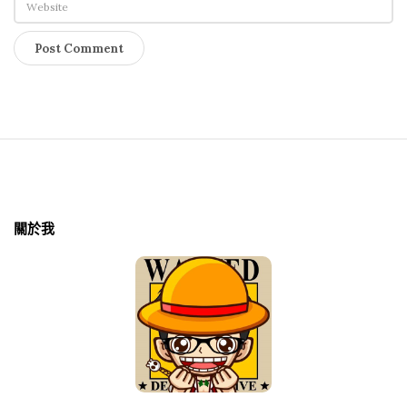
S
i
t
關於我
e
F
o
o
t
e
r