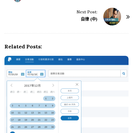
o
s
Next Post:
t
自律 (中)
N
a
v
Related Posts:
i
g
a
t
i
o
n