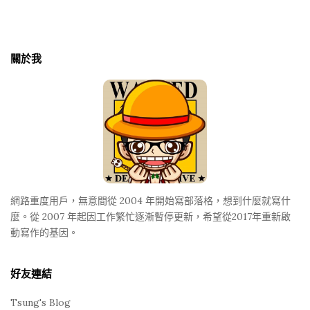
S
i
t
關於我
e
F
o
o
t
e
r
網路重度用戶，無意間從 2004 年開始寫部落格，想到什麼就寫什
麼。從 2007 年起因工作繁忙逐漸暫停更新，希望從2017年重新啟
動寫作的基因。
好友連結
Tsung's Blog