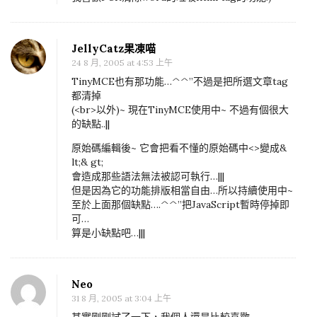
網
頁
線
JellyCatz果凍喵
上
24 8 月, 2005 at 4:53 上午
編
TinyMCE也有那功能…^^”不過是把所選文章tag
都清掉
輯
(<br>以外)~ 現在TinyMCE使用中~ 不過有個很大
器
的缺點..||
比
原始碼編輯後~ 它會把看不懂的原始碼中<>變成&
較
lt;& gt;
會造成那些語法無法被認可執行…|||
表
但是因為它的功能排版相當自由…所以持續使用中~
至於上面那個缺點….^^”把JavaScript暫時停掉即
可…
算是小缺點吧…|||
Neo
31 8 月, 2005 at 3:04 上午
其實剛剛試了一下，我個人還是比較喜歡