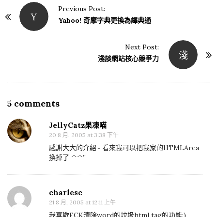
Previous Post:
Y
P
Yahoo! 奇摩字典更換為譯典通
o
s
Next Post:
淺
t
淺談網站核心競爭力
N
a
v
5 comments
O
i
n
g
JellyCatz果凍喵
W
a
20 8 月, 2005 at 3:38 下午
Y
t
感謝大大的介紹~ 看來我可以把我家的HTMLArea
S
換掉了 ^^”
i
I
o
W
n
charlesc
Y
21 8 月, 2005 at 12:11 上午
G
我喜歡FCK清除word的垃圾html tag的功能:)