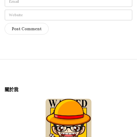
S
i
t
關於我
e
F
o
o
t
e