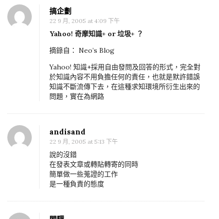
n
搞企劃
人
22 9 月, 2005 at 4:09 下午
云
Yahoo! 奇摩知識+ or 垃圾+ ？
亦
摘錄自： Neo’s Blog
云
Yahoo! 知識+採用自由發問及回答的形式，完全對
，
於知識內容不用負擔任何的責任，也就是默許錯誤
Y
知識不斷流傳下去，在這種求知環境所衍生出來的
a
問題，實在為網路
h
o
andisand
o
22 9 月, 2005 at 5:13 下午
!
說的沒錯
奇
在發表文章或轉貼轉寄的同時
摩
簡單做一些蒐證的工作
是一種負責的態度
知
識
+