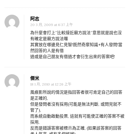
阿志
20 3 月, 2009 at 6:37 上午
為什麼會打上”比較接近廟方說法”意思就是說也沒
有確定是廟方說法囉
其實放在哪邊見仁見智!既然奇摩知識+有人發問!當
然回答的人是有借
過或是自己朋友有借過才會衍生出來的答案吧!
傑米
18 1 月, 2010 at 12:26 上午
風痕影所說的情況是指回答者很可肯定自己的回答
是正確的,
但是發問者沒有採用(可能是無法判斷, 或問完就不
管了),
而系統自動啟動投票, 這就有可能使正確的答案不被
採用,
反而是錯誤答案被標示為正確, (如果該答案的回答
者人氣高, 或有多個帳號),