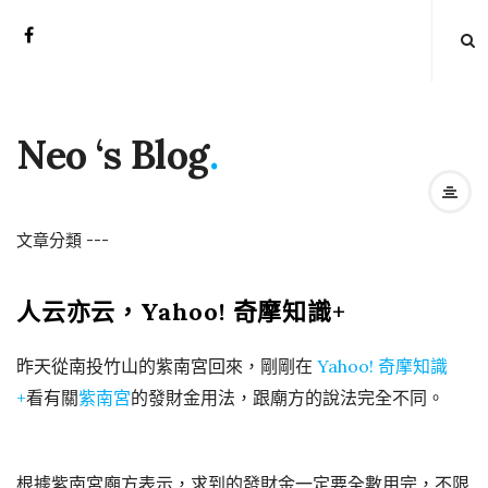
Neo ‘s Blog
.
文章分類
-
-
-
人云亦云，Yahoo! 奇摩知識+
昨天從南投竹山的紫南宮回來，剛剛在
Yahoo! 奇摩知識
+
看有關
紫南宮
的發財金用法，跟廟方的說法完全不同。
根據紫南宮廟方表示，求到的發財金一定要全數用完，不限