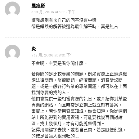
風痕影
6 10 月, 2006 at 9:35 下午
讓我想到有次自己的回答沒有中選
卻是錯誤的解答被選為最佳解答時，真是無言
炎
7 12 月, 2006 at 8:01 下午
不會啊，主要是看你問什麼。
若你問的是比較專業的問題，例如實際上正遭遇檢
調法律問題，醫療問題，經濟問題，消費訴訟問
題，或是一般各行各業的專業問題，都可以在上面
找到你要的找的人。
他們會提供一些相當實際的訊息，或介紹你到某些
專業的網站，而且時常是立刻上就立刻有答案。
事實上，若你常用奇摩知識，你會知道，你從這網
站上所能得到的實用資訊，可能要找幾百個討論
區，找上幾個月，才有可能蒐集得到。
記得用關鍵字去找，或者自己問，若是隨便亂逛，
的確是會讓人很想吐的….