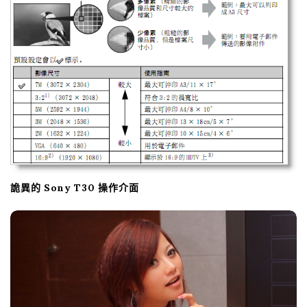
o
n
詭異的 Sony T30 操作介面