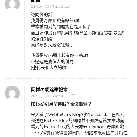
閻驊
24 9 月, 2005 at 1:21 上午
認同你的話
我覺得奇摩知識有點無聊!
重複被問到的問題實在是太多了
而且這種沒有體系與架構(甚至不能確定是對是錯!)
的混亂知識
真的是對大腦沒啥幫助!
我覺得Wiki還比較有趣一點呢!
不過這是我個人的偏見!
(也代表個人立場啦!)
阿祥の網路筆記本
28 9 月, 2005 at 9:02 上午
[Blog]引用？轉貼？全文照登？
今天看了WebLeOn’s Blog的Trackback正在死去
和透過Richy’s Blog的網路並不如煙這篇文章轉而
看到的Neo’s Blog的人云亦云，Yahoo! 奇摩知識
+，心裡實在覺得蠻認同的。網路本來就因為其特性