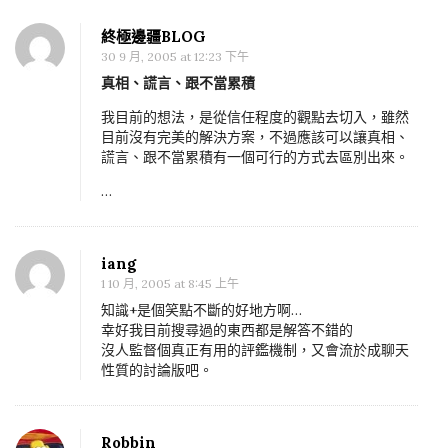
終極邊疆BLOG
30 9 月, 2005 at 12:23 下午
真相、謊言、跟不當累積
我目前的想法，是從信任程度的觀點去切入，雖然
目前沒有完美的解決方案，不過應該可以讓真相、
謊言、跟不當累積有一個可行的方式去區別出來。
…
iang
1 10 月, 2005 at 8:45 上午
知識+是個笑點不斷的好地方啊…
幸好我目前搜尋過的東西都是解答不錯的
沒人監督個真正有用的評鑑機制，又會流於成聊天
性質的討論版吧。
Robbin