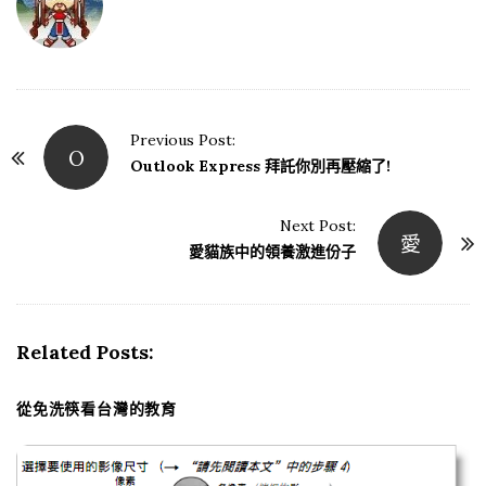
Previous Post:
O
P
Outlook Express 拜託你別再壓縮了!
o
s
Next Post:
愛
t
愛貓族中的領養激進份子
N
a
v
Related Posts:
i
g
從免洗筷看台灣的教育
a
t
i