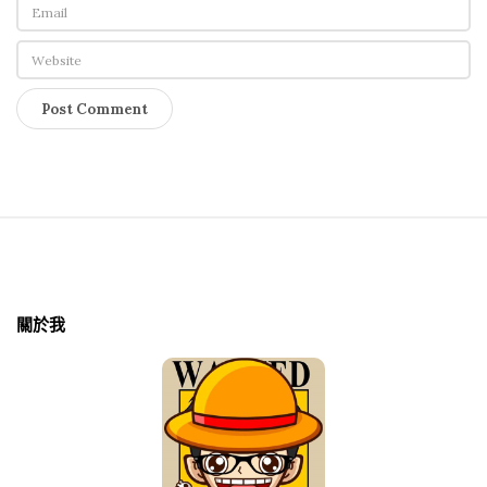
S
i
t
關於我
e
F
o
o
t
e