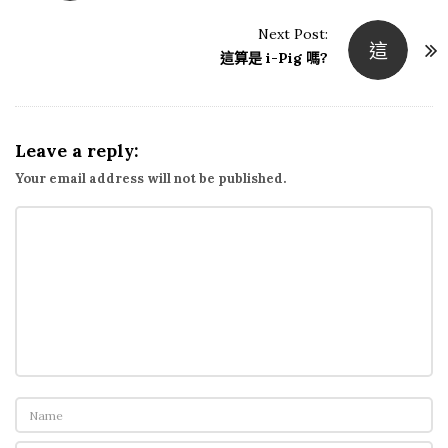
s
Next Post:
這
t
這算是 i-Pig 嗎?
N
a
v
Leave a reply:
i
Your email address will not be published.
g
a
t
i
o
n