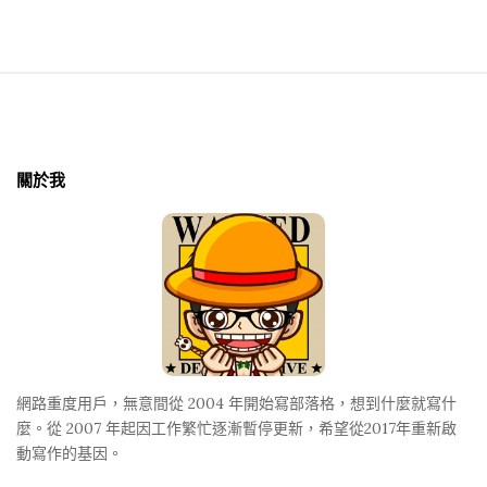
S
i
t
關於我
e
F
o
o
t
e
r
網路重度用戶，無意間從 2004 年開始寫部落格，想到什麼就寫什
麼。從 2007 年起因工作繁忙逐漸暫停更新，希望從2017年重新啟
動寫作的基因。