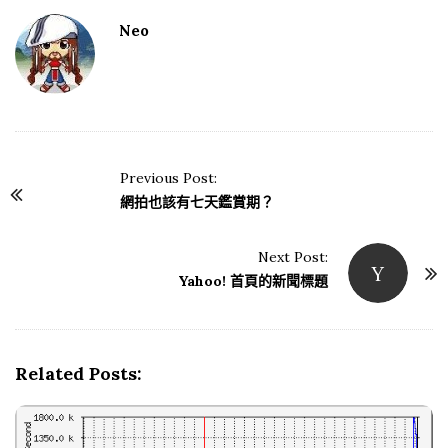
Neo
Previous Post:
P
網拍也該有七天鑑賞期？
o
s
Next Post:
Y
t
Yahoo! 首頁的新聞標題
N
a
v
Related Posts:
i
g
a