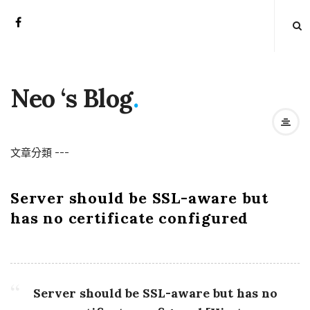
Neo ‘s Blog
.
文章分類
-
-
-
Server should be SSL-aware but
has no certificate configured
Server should be SSL-aware but has no