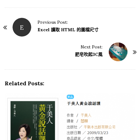
Previous Post:
E
P
Excel 讀取 HTML 的圖檔尺寸
o
s
Next Post:
t
肥皂吹起3C風
N
a
v
Related Posts:
i
g
a
t
i
o
n