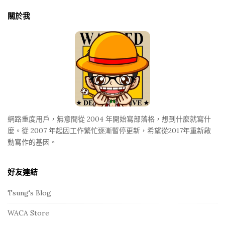
t
關於我
e
F
o
o
t
e
r
網路重度用戶，無意間從 2004 年開始寫部落格，想到什麼就寫什
麼。從 2007 年起因工作繁忙逐漸暫停更新，希望從2017年重新啟
動寫作的基因。
好友連結
Tsung's Blog
WACA Store