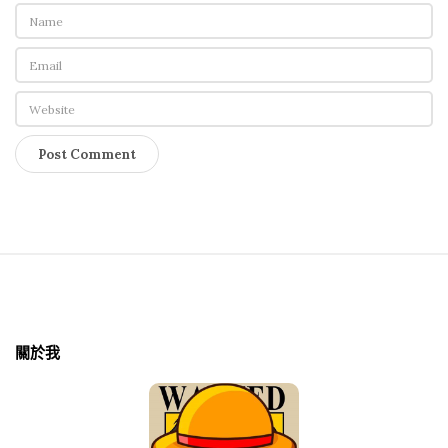
g
a
t
i
o
n
S
i
t
關於我
e
F
o
o