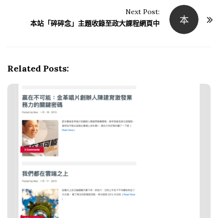
t
Next Post:
本
N
本站「碎碎念」主題收錄至政大課程網頁中
a
v
i
Related Posts:
g
a
t
i
o
n