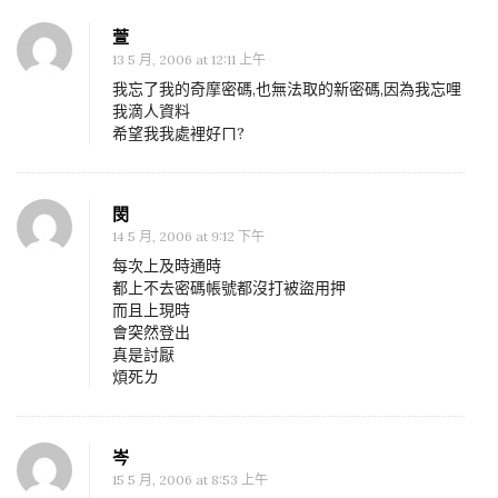
留
言
萱
13 5 月, 2006 at 12:11 上午
板
我忘了我的奇摩密碼,也無法取的新密碼,因為我忘哩
啦
我滴人資料
希望我我處裡好ㄇ?
閔
14 5 月, 2006 at 9:12 下午
每次上及時通時
都上不去密碼帳號都沒打被盜用押
而且上現時
會突然登出
真是討厭
煩死ㄌ
岑
15 5 月, 2006 at 8:53 上午