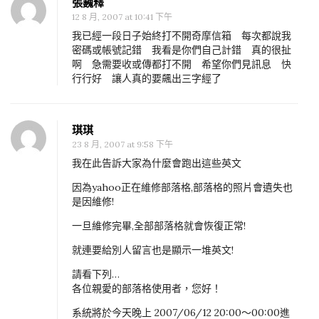
張巍釋
12 8 月, 2007 at 10:41 下午
我已經一段日子始終打不開奇摩信箱 每次都說我
密碼或帳號記錯 我看是你們自己計錯 真的很扯
啊 急需要收或傳都打不開 希望你們見訊息 快
行行好 讓人真的要飆出三字經了
琪琪
23 8 月, 2007 at 9:58 下午
我在此告訴大家為什麼會跑出這些英文
因為yahoo正在維修部落格,部落格的照片會遺失也
是因維修!
一旦維修完畢,全部部落格就會恢復正常!
就連要給別人留言也是顯示一堆英文!
請看下列…
各位親愛的部落格使用者，您好！
系統將於今天晚上 2007/06/12 20:00～00:00進