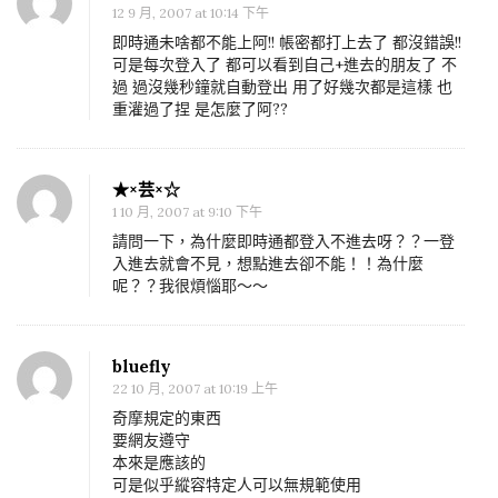
12 9 月, 2007 at 10:14 下午
即時通未啥都不能上阿!! 帳密都打上去了 都沒錯誤!!
可是每次登入了 都可以看到自己+進去的朋友了 不
過 過沒幾秒鐘就自動登出 用了好幾次都是這樣 也
重灌過了捏 是怎麼了阿??
★×芸×☆
1 10 月, 2007 at 9:10 下午
請問一下，為什麼即時通都登入不進去呀？？一登
入進去就會不見，想點進去卻不能！！為什麼
呢？？我很煩惱耶～～
bluefly
22 10 月, 2007 at 10:19 上午
奇摩規定的東西
要網友遵守
本來是應該的
可是似乎縱容特定人可以無規範使用