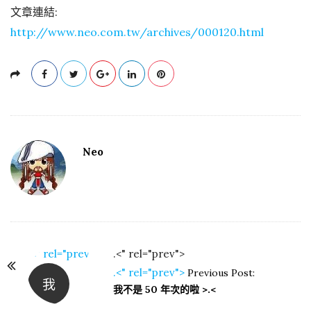
文章連結:
http://www.neo.com.tw/archives/000120.html
Neo
.<" rel="prev">
.<" rel="prev">
P
.<" rel="prev">
Previous Post:
我
o
我不是 50 年次的啦 >.<
s