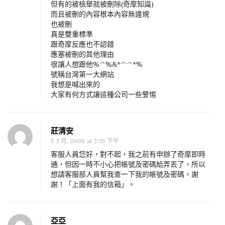
但有的被檢舉就被刪除(奇摩知識)
而且被刪的內容根本內容無違規
也被刪
真是雙重標準
跟奇摩反應也不認錯
應塞被刪的其他理由
很讓人想跟他%^%&*^^*%
號稱台灣第一大網站
我想是喊出來的
大家有何方式讓這種公司一些警惕
莊清安
5 3 月, 2008 at 2:35 下午
客服人員您好，對不起，我之前有申辦了奇摩即時
通，但因一時不小心把帳號及密碼給弄丟了，所以
想請客服部人員幫我查一下我的帳號及密碼，謝
謝！「上面有我的信箱」。
亞亞