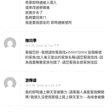
奇摩即時通被人侵入
或來改過密碼後
就進步去了
能夠要回來ㄇ
我是要我朋友的 即時通帳號阿
陳同學
19 5 月, 2006 at 7:01 下午
客服您好~我想請你幫我找s1550172004 這個帳號
的家族(加入後又退出的家族名稱)請您幫我找找~因
為我要解散家族勾錯了~請您幫我全部家族找回
游輝盛
25 5 月, 2006 at 4:49 上午
我的即時通上聊天室被鎖ㄌ~請客服人員能幫我解開
嗎?我很久沒使用那個上耗上聊天室ㄌ~~為啥會被鎖