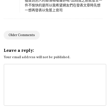
擅致到別人的部落格嗆聲好嗎?因為我之前就發生一
件不愉快的是所以我希望網友們在發表文章時先想
一想再發表以免惹上官司
Older Comments
C
o
Leave a reply:
m
m
Your email address will not be published.
e
n
t
n
a
v
i