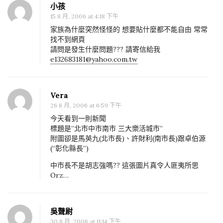
小孩
15 8 月, 2006 at 4:18 下午
家族為什麼突然怪怪的 想要貼什麼都不能自由 常常
找不到網頁
請問是發生什麼問題??? 請寄信給我
e132683181@yahoo.com.tw
Vera
26 8 月, 2006 at 6:59 下午
今天看到一則新聞
標題是”北市中市南市 三大樂活城市”
附圖卻是馬英九(北市長)、許財利(南市長)跟卓伯源
(“彰化縣長”)
中市長不是胡志強嗎?? 這張圖片真令人匪夷所思
Orz…
吳聲尉
30 8 月, 2006 at 11:14 下午