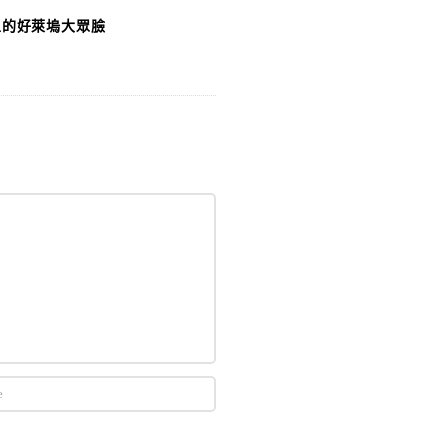
土的好萊塢大眾臉