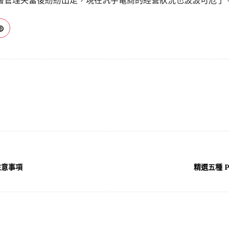
層管理失當後紛紛出走，現在汎宇電商的經營狀況也汲汲可危了
x 注意事項
精選五種 