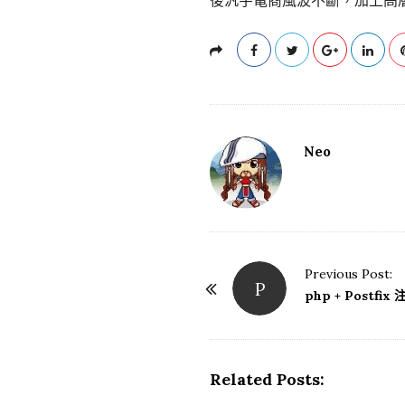
後汎宇電商風波不斷，加上高
Neo
Previous Post:
P
P
php + Postfi
o
s
t
Related Posts:
N