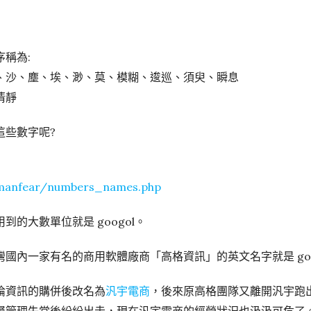
稱為:
、沙、塵、埃、渺、莫、模糊、逡巡、須臾、瞬息
清靜
這些數字呢?
~manfear/numbers_names.php
的大數單位就是 googol。
國內一家有名的商用軟體廠商「高格資訊」的英文名字就是 goo
倫資訊的購併後改名為
汎宇電商
，後來原高格團隊又離開汎宇跑