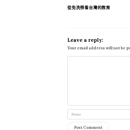
a
從免洗筷看台灣的教育
v
i
g
a
Leave a reply:
t
Your email address will not be p
i
o
n