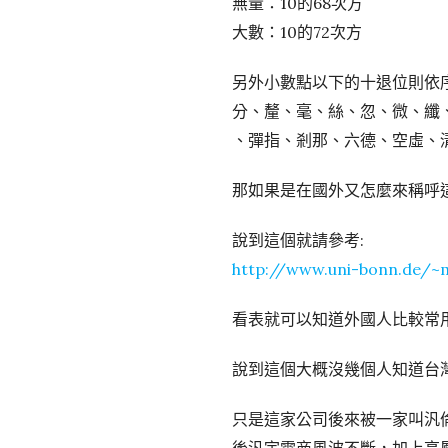
無量：10的68次方
大數：10的72次方
另外小數點以下的十退位則依序
分、釐、毫、絲、忽、微、纖
、彈指、剎那、六德、空虛、
那如果是在國外又怎麼來稱呼
說到這個就請參考:
http://www.uni-bonn.de/
看表就可以知道外國人比較常用到
說到這個大概沒幾個人知道台灣
只是這家公司後來被一家叫汎