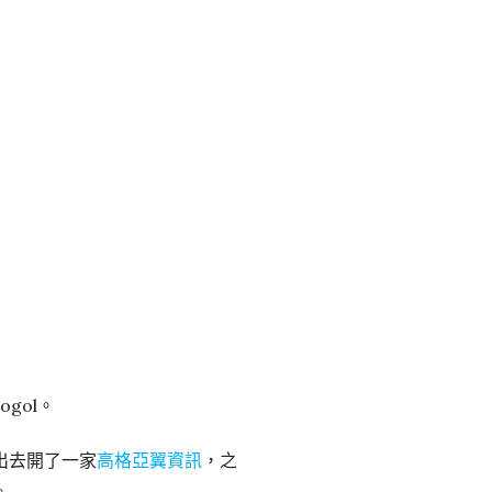
gol。
出去開了一家
高格亞翼資訊
，之