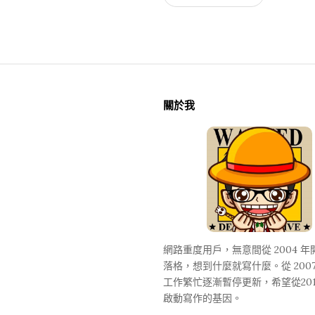
S
i
關於我
t
e
F
o
o
t
e
網路重度用戶，無意間從 2004 
r
落格，想到什麼就寫什麼。從 2007
工作繁忙逐漸暫停更新，希望從20
啟動寫作的基因。