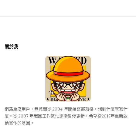
S
i
t
關於我
e
F
o
o
t
e
r
網路重度用戶，無意間從 2004 年開始寫部落格，想到什麼就寫什
麼。從 2007 年起因工作繁忙逐漸暫停更新，希望從2017年重新啟
動寫作的基因。