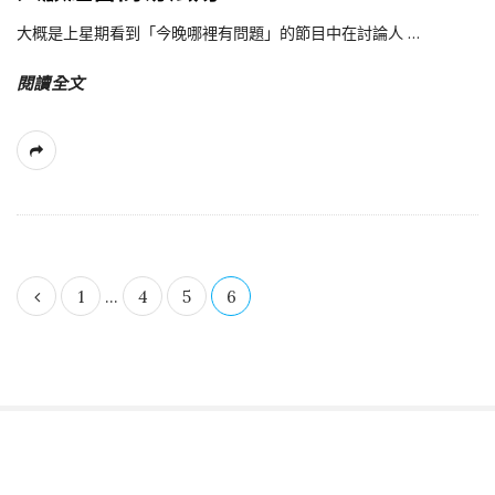
大概是上星期看到「今晚哪裡有問題」的節目中在討論人
…
閱讀全文
1
...
4
5
6
文
章
導
覽