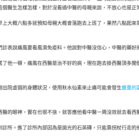
這個醫生怎樣怎樣，對於沒看過中醫的母親來說，不放心也是正
早上大概六點多就預知母親大概會落跑去上班了，果然八點起來
門診表說痛風要看風濕免疫科。他說對中醫沒信心，中醫的藥好
了他一頓，痛風在西醫是治不好的病，現在跑去掛西醫頂多開個秋水
剛出院虛弱的身體狀況，使用秋水仙素來止痛可能會發生
嚴重的
西醫的眼神
，實在也很不捨，就答應他看中醫一周沒效就去看西
到診所。進了診所內部因為是拋光的石英磚，只能靠拐杖行走的