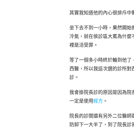
其實我知道他的內心很排斥中
坐下去不到一小時，果然開始抱
冷氣，就在侯診區大罵為什麼
裡是活受罪。
等了一個多小時終於輪到他了
西醫，所以我這次選的診所對
診。
我會掛院長診的原因是因為院
一定是使用
經方
。
院長的診間還有另外二位醫師
防卸下一大半了，到了院長診