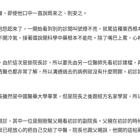
醫，即使他口中一直說既來之、則安之。
怨起來了，一開始看到別的診間叫號燈不亮，就罵這種東西根本就
不開冷氣
，接著還說開科學中藥根本不能吃。除了嘴巴上罵，心
，由於這次是掛院長診，所以要先由另一位醫師先看初診建檔，
西醫也都非常了解，所以溝通過去的病例就沒有什麼問題。初診
長雖然是中國醫藥大學畢業，但是院長之後跟經方名家學習，所
跟診，其中一位是剛剛幫父親看初診的副院長。父親在初診的時
就已經放心的把自己交給了中醫，院長也跟父親說，他開的這帖