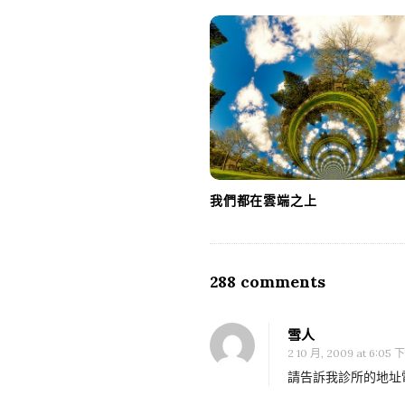
a
v
i
g
a
t
i
o
我們都在雲端之上
n
288 comments
O
n
老
C
雪人
父
2 10 月, 2009 at 6:05 
o
與
請告訴我診所的地址電
m
經