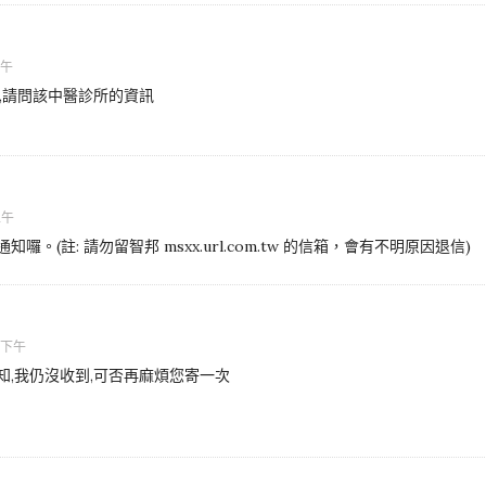
 上午
,請問該中醫診所的資訊
 上午
囉。(註: 請勿留智邦 msxx.url.com.tw 的信箱，會有不明原因退信)
3 下午
通知,我仍沒收到,可否再麻煩您寄一次