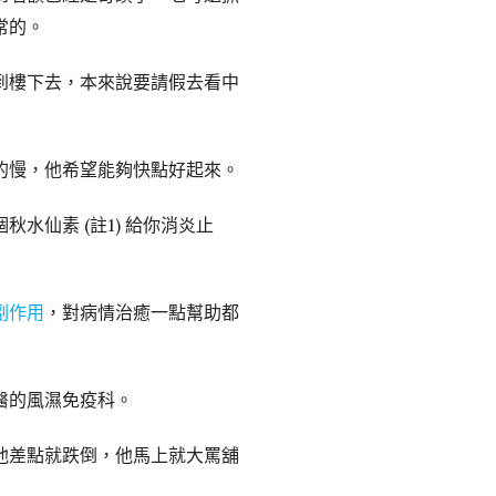
常的。
到樓下去，本來說要請假去看中
的慢，他希望能夠快點好起來。
仙素 (註1) 給你消炎止
副作用
，對病情治癒一點幫助都
醫的風濕免疫科。
他差點就跌倒，他馬上就大罵舖