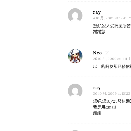
m
方
e
ray
中
n
4 10 月, 2009 at 12:41
醫
t
您好,家人受痛風所苦
的
謝謝您
n
第
a
一
v
Neo
次
i
25 10 月, 2009 at 11:11
接
g
以上的網友都已發信通知
觸
a
t
i
ray
30 10 月, 2009 at 10:2
o
您好,您10/25發信
n
我是用gmail
謝謝