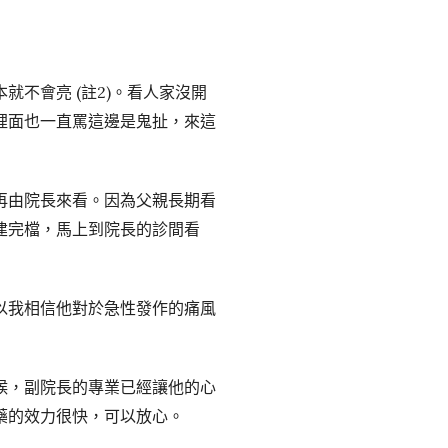
不會亮 (註2)。看人家沒開
裡面也一直罵這邊是鬼扯，來這
再由院長來看。因為父親長期看
建完檔，馬上到院長的診間看
以我相信他對於急性發作的痛風
候，副院長的專業已經讓他的心
藥的效力很快，可以放心。