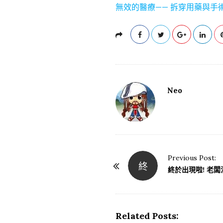
無效的醫療—— 拆穿用藥與手
Neo
Previous Post:
終
P
終於出現啦! 老闆
o
s
t
Related Posts:
N