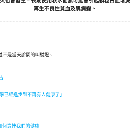
炎也會發生。長期使用秋水仙素可能會引起顆粒白血球
再生不良性貧血及肌病變。
，並不是當天診間的叫號燈。
告
y 說「醫學已經進步到不再有人健康了」
如何賣掉我們的健康