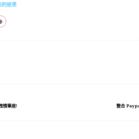
術的迷思
洩憤筆座!
整合 Pay