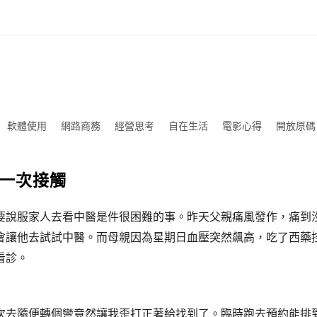
軟體使用
網路商務
經營思考
自在生活
電影心得
開放原碼
一次接觸
要說服家人去看中醫是件很困難的事。昨天父親痛風發作，痛到
會讓他去試試中醫。而母親因為星期日血壓突然飆高，吃了西藥
看診。
次去隨便轉個彎竟然讓我歪打正著給找到了。臨時跑去預約能排