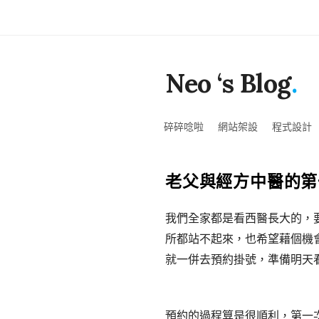
Neo ‘s Blog
.
碎碎唸啦
網站架設
程式設計
老父與經方中醫的第
我們全家都是看西醫長大的，
所都站不起來，也希望藉個機
就一併去預約掛號，準備明天
預約的過程算是很順利，第一