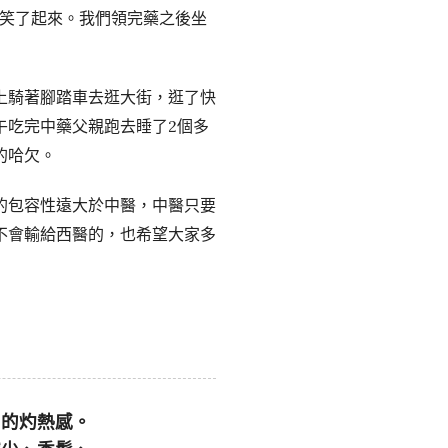
的笑了起來。我們領完藥之後坐
上騎著腳踏車去逛大街，逛了快
午吃完中藥父親跑去睡了2個多
的哈欠。
的包容性遠大於中醫，中醫只要
不會輸給西醫的，也希望大家多
內的灼熱感。