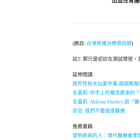
出血性胃腸
(摘自:
台灣疼痛治療資訊網
)
註2: 那只是初診在測試燈號
延伸閱讀:
致死性秋水仙素中毒:兩個案報
全嘉莉: 你手上的藥怎麼來的？
全嘉莉: Aldous Huxle
宓兒: 我們不要過度醫療
推薦書籍:
發明疾病的人：現代醫療產業