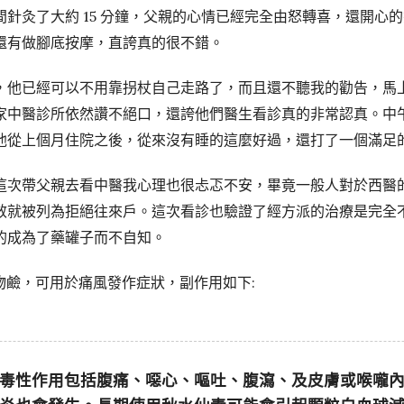
針灸了大約 15 分鐘，父親的心情已經完全由怒轉喜，還開心
還有做腳底按摩，直誇真的很不錯。
，他已經可以不用靠拐杖自己走路了，而且還不聽我的勸告，馬
家中醫診所依然讚不絕口，還誇他們醫生看診真的非常認真。中
他從上個月住院之後，從來沒有睡的這麼好過，還打了一個滿足
這次帶父親去看中醫我心理也很忐忑不安，畢竟一般人對於西醫
效就被列為拒絕往來戶。這次看診也驗證了經方派的治療是完全
的成為了藥罐子而不自知。
物鹼，可用於痛風發作症狀，副作用如下:
毒性作用包括腹痛、噁心、嘔吐、腹瀉、及皮膚或喉嚨