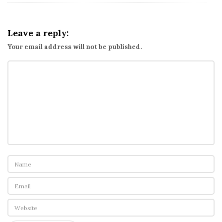
情
侶
Leave a reply:
資
Your email address will not be published.
費
方
案
整
理