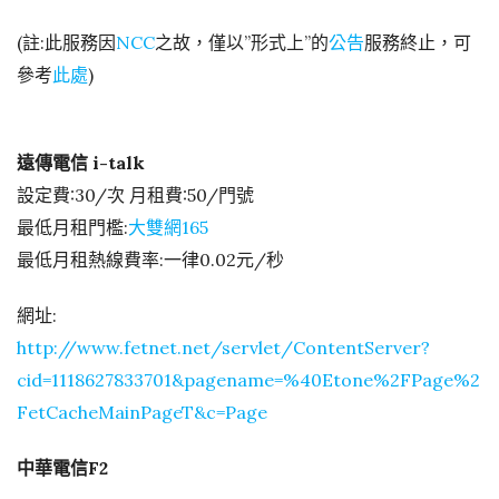
(註:此服務因
NCC
之故，僅以”形式上”的
公告
服務終止，可
參考
此處
)
遠傳電信 i-talk
設定費:30/次 月租費:50/門號
最低月租門檻:
大雙網165
最低月租熱線費率:一律0.02元/秒
網址:
http://www.fetnet.net/servlet/ContentServer?
cid=1118627833701&pagename=%40Etone%2FPage%2
FetCacheMainPageT&c=Page
中華電信F2