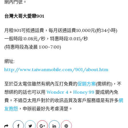
網內門號。
台灣大哥大愛戀901
月租901可抵通話費，每月送通話費10,000元(約34小時)
一般時段:0.08元/秒，特惠時段:0.015/秒
(特惠時段為凌晨 1:00~7:00)
網址:
http://www.taiwanmobile.com/901/about.htm
至於亞太電信雖然有網內互打免費的
促銷方案
(需綁約)，不
想綁約的話也可以用
Wonder 4
+
Honey 99
變成網內免
費。不過亞太用戶對於的收訊品質及客戶服務還是有許多
網
友抱怨
，申辦前最好先考慮清楚。