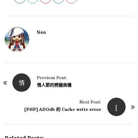
Neo
Previous Post:
情
P
情人節的劈腿商機
o
s
Next Post:
[
t
[PHP] ADOdb 的 Cache write error
N
a
v
Related Posts: