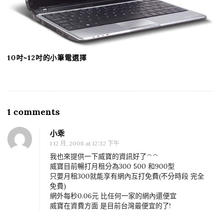
10吋~12吋的小筆電選擇
1 comments
O
n
小乖
台
1 12 月, 2008 at 12:32 下午
灣
我也來提供一下威寶的資訊好了^^
電
威寶目前暢打月租分為300 500 和900型
只要月租300就能享有網內互打免費(不分時段 完全
信
免費)
業
網外每秒0.06元 比任何一家的網內還便宜
者
威寶在資費方面 是目前台灣最便宜的了!
的