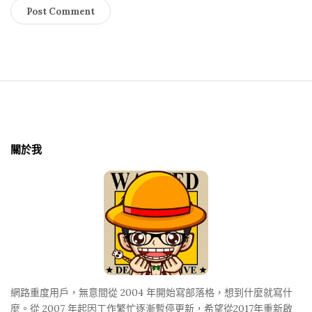
S
i
t
關於我
e
F
o
o
t
e
r
網路重度用戶，無意間從 2004 年開始寫部落格，想到什麼就寫什
麼。從 2007 年起因工作繁忙逐漸暫停更新，希望從2017年重新啟