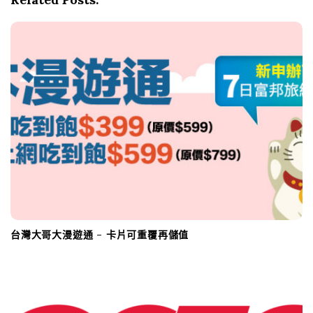
i
g
a
t
i
o
n
台灣大哥大漫遊通 – 卡片可重覆再儲值