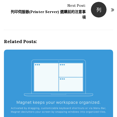
s
Next Post:
列
t
列印伺服器(Printer Server) 選購前的注意事
N
項
a
v
i
Related Posts:
g
a
t
i
o
n