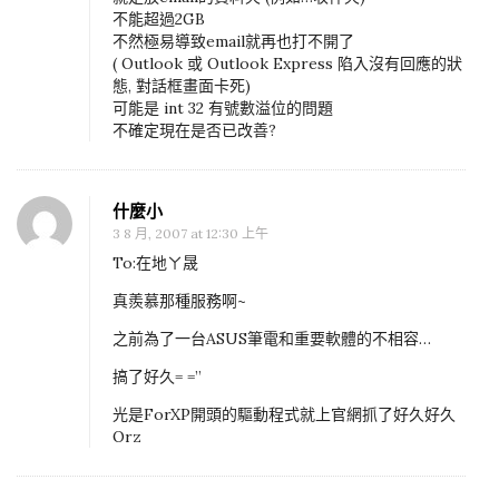
不能超過2GB
不然極易導致email就再也打不開了
( Outlook 或 Outlook Express 陷入沒有回應的狀
態, 對話框畫面卡死)
可能是 int 32 有號數溢位的問題
不確定現在是否已改善?
什麼小
3 8 月, 2007 at 12:30 上午
To:在地ㄚ晟
真羨慕那種服務啊~
之前為了一台ASUS筆電和重要軟體的不相容…
搞了好久= =”
光是ForXP開頭的驅動程式就上官網抓了好久好久
Orz