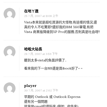
t
l
在地ㄚ晟
o
25 7 月, 2007 at 11:08 上午
o
Vista本來就是超吃資源的大怪物,有這樣的情況,還
k
真的令人不吃驚耶!!還好我的IBM X60筆電,有把
Vista 商業版降級到XP Pro的服務,否則真是吐血呀!!
E
x
p
哈啦大站長
r
26 7 月, 2007 at 3:59 下午
e
聽到太多vista的負面評價了..
s
看來我的下一台NB還是買ibook好了= =
s
來
~
player
30 7 月, 2007 at 2:02 下午
早期的 Outlook 或 Outlook Express
還有另一個問題
就是放email的資料夾 (例如…收件夾)