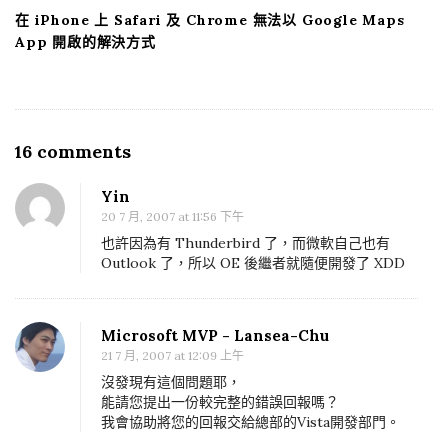
在 iPhone 上 Safari 及 Chrome 無法以 Google Maps
App 開啟的解決方式
16 comments
O
n
Yin
V
20 7 月, 2007 at 11:56 下午
i
也許因為有 Thunderbird 了，而微軟自己也有
s
Outlook 了，所以 OE 後繼者就隨便開發了 XDD
t
a
Microsoft MVP - Lansea-Chu
還
21 7 月, 2007 at 12:09 上午
我
沒發現有這個問題耶，
O
能請您提出一份較完整的錯誤回報嗎？
u
我會協助將您的回報交給總部的Vista開發部門。