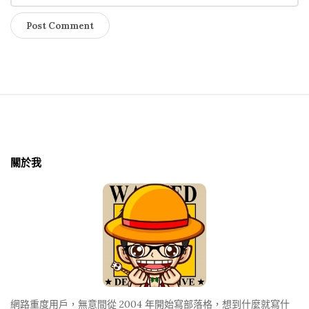
S
i
t
關於我
e
F
o
o
t
e
r
網路重度用戶，無意間從 2004 年開始寫部落格，想到什麼就寫什