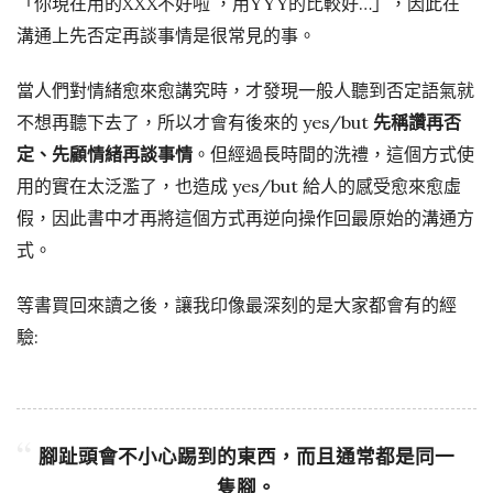
「你現在用的XXX不好啦 ，用YYY的比較好…」，因此在
溝通上先否定再談事情是很常見的事。
當人們對情緒愈來愈講究時，才發現一般人聽到否定語氣就
不想再聽下去了，所以才會有後來的 yes/but
先稱讚再否
定、先顧情緒再談事情
。但經過長時間的洗禮，這個方式使
用的實在太泛濫了，也造成 yes/but 給人的感受愈來愈虛
假，因此書中才再將這個方式再逆向操作回最原始的溝通方
式。
等書買回來讀之後，讓我印像最深刻的是大家都會有的經
驗:
腳趾頭會不小心踢到的東西，而且通常都是同一
隻腳。