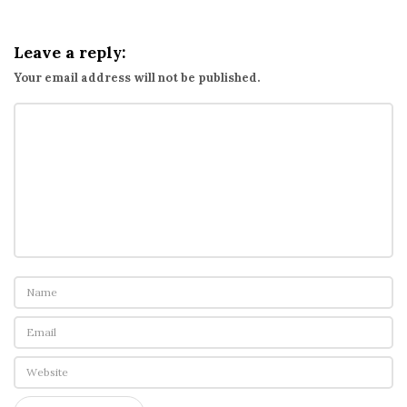
命
師
Leave a reply:
：
Your email address will not be published.
瞬
間
洞
察
人
心
、
人
人
搶
學
的
冷
讀