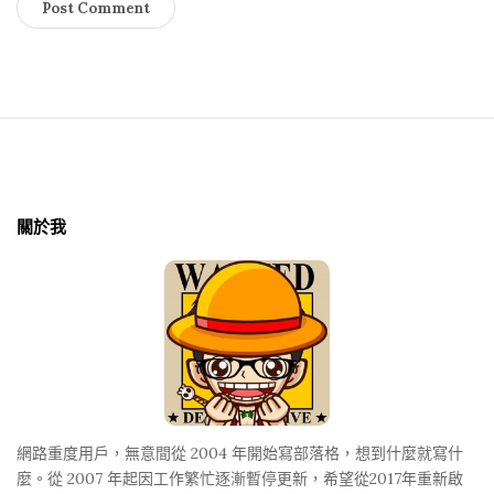
銷
售
術
S
i
t
關於我
e
F
o
o
t
e
r
網路重度用戶，無意間從 2004 年開始寫部落格，想到什麼就寫什
麼。從 2007 年起因工作繁忙逐漸暫停更新，希望從2017年重新啟