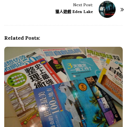
s
Next Post:
t
獵人遊戲 Eden Lake
N
a
v
Related Posts:
i
g
a
t
i
o
n