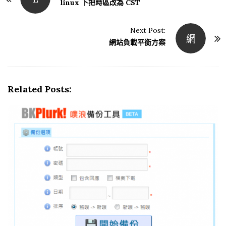
linux 下把時區改為 CST
o
s
Next Post:
網
t
網站負載平衡方案
N
a
v
Related Posts:
i
g
a
t
i
o
n