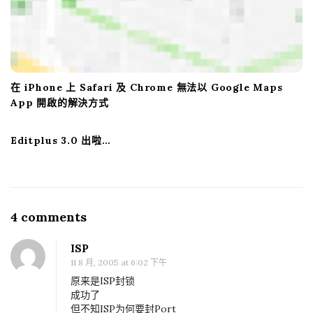
在 iPhone 上 Safari 及 Chrome 無法以 Google Maps
App 開啟的解決方式
Editplus 3.0 出啦…
4 comments
O
n
ISP
I
11 8 月, 2005 at 6:02 下午
P
原来是ISP封锁
分
成功了
但不知ISP为何要封Port
享