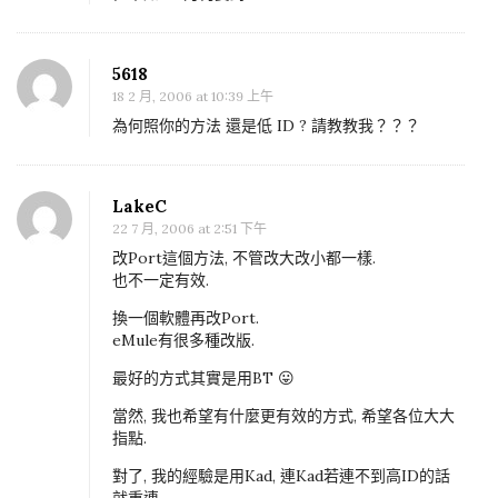
器
下
5618
e
18 2 月, 2006 at 10:39 上午
M
為何照你的方法 還是低 ID ? 請教教我？？？
u
l
e
LakeC
22 7 月, 2006 at 2:51 下午
、
改Port這個方法, 不管改大改小都一樣.
e
也不一定有效.
D
換一個軟體再改Port.
o
eMule有很多種改版.
n
最好的方式其實是用BT 😛
k
e
當然, 我也希望有什麼更有效的方式, 希望各位大大
指點.
y
拿
對了, 我的經驗是用Kad, 連Kad若連不到高ID的話
就重連.