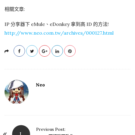
相關文章:
IP 分享器下 eMule、eDonkey 拿到高 ID 的方法!
http://www.neo.com.tw/archives/000127.html
Neo
Previous Post:
L
P