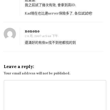
到
我之前試了幾次有效, 會拿到高ID.
高
Kad現在也比連server保險多了, 各位試試吧!
I
D
的
nonono
方
2 8 月, 2007 at 5:44 下午
法
還滿好的有些ie找不到他都找的到
(
2
)
Leave a reply:
Your email address will not be published.