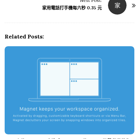
Next Post:
家
t
家用電話打手機每六秒 0.35 元
N
a
v
Related Posts:
i
g
a
t
i
o
n