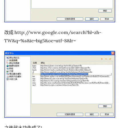
改成 http://www.google.com/search?hl=zh-
TW&q=%s&ie=big5&oe=utf-8&lr=
之後就大功告成了!