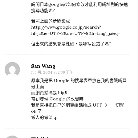
請問日本google該如何修改才能利用網址列的快速
址
搜尋功能呢?
列
若照上面的步驟設成
、
http://www.google.co.jp/search?
拖
hl=ja&ie=UTF-8&oe=UTF-8&lr=lang_ja&q=
曳
但出來的結果會是亂碼，是哪裡設錯了嗎?
文
字
的
San Wang
G
11 5 月, 2004 at 2:39 下午
o
原本我是把 Google 的搜尋表單放在我的書籤網頁
最上面
o
而網頁編碼是 big5
g
當初發現 Google 的改變時
我是直接把自己的網頁編碼換成 UTF-8，一切就
l
ok 了
e
懶人的做法 :p
搜
尋