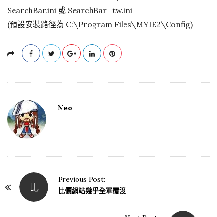
SearchBar.ini 或 SearchBar_tw.ini
(預設安裝路徑為 C:\Program Files\MYIE2\Config)
Neo
Previous Post:
比
P
比價網站幾乎全軍覆沒
o
s