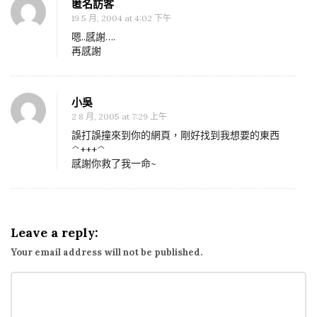
變
匿名訪客
19 5 月, 2004 at 4:02 下午
亂
嗯..感謝….
碼
再感謝
的
解
決
小吳
方
2 8 月, 2005 at 7:29 上午
法
誤打誤撞來到你的網頁，剛好找到我想要的東西
^+++^
感謝你救了我一命~
Leave a reply:
Your email address will not be published.