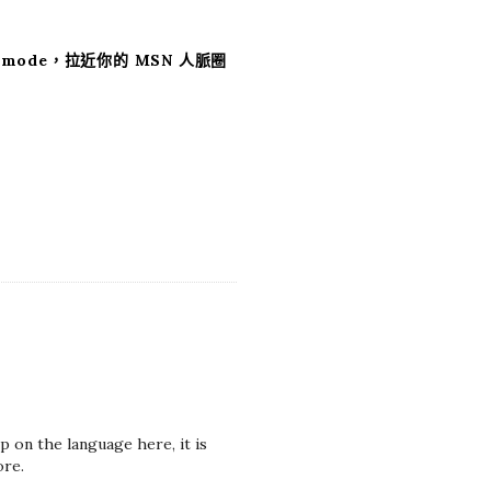
emode，拉近你的 MSN 人脈圈
 on the language here, it is
ore.