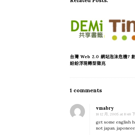
Related Posts:
N
a
v
i
g
a
t
台灣 Web 2.0 網站泡沬危機?
i
紛紛浮現轉型徵兆
o
n
1 comments
O
n
無
vmabry
巧
16 12 月, 2005 at 8:46
不
get some english he
not japan. japonee
成