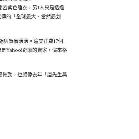
秘密紫色睡衣，另1人只是透過
前宣傳的「全球最大、當然最划
絕與買氣滾滾。這支花費17個
Yahoo!奇摩的賣家，演來格
場較勁，也頗像去年「唐先生與