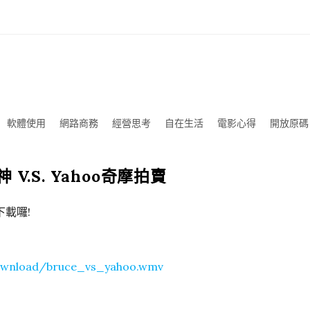
軟體使用
網路商務
經營思考
自在生活
電影心得
開放原碼
V.S. Yahoo奇摩拍賣
載囉!
ownload/bruce_vs_yahoo.wmv