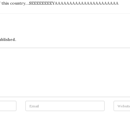
t of this country….SEEEEEEEEYAAAAAAAAAAAAAAAAAAAAAA
ublished.