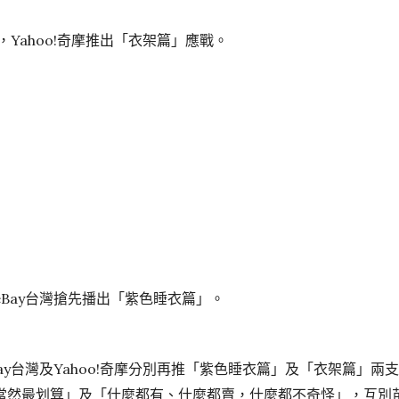
，Yahoo!奇摩推出「衣架篇」應戰。
Bay台灣搶先播出「紫色睡衣篇」。
ay台灣及Yahoo!奇摩分別再推「紫色睡衣篇」及「衣架篇」
當然最划算」及「什麼都有、什麼都賣，什麼都不奇怪」，互別