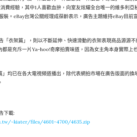
的消費經驗，其中1人喜歡血拚，向室友炫耀全台唯一的維多利亞
款服裝。eBay台灣公關經理成葆齡表示，廣告主題維持eBay目
視廣告「衣架篇」，則以不斷延伸、快速滑動的衣架表現商品源源不
都是充斥一片Ya-hoo!奇摩拍賣味道，因為女主角本身實際上也是
篇」均已在各大電視頻道播出，除代表網拍市場在廣告版面的換
。
告下載:
u.tw/~kiater/files/4601-4700/4635.zip