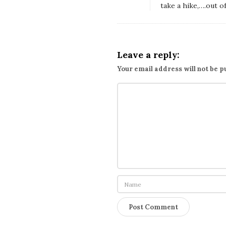
書
take a hike,….ou
?
王
牌
Leave a reply:
天
Your email address will not be p
神
V
.
S
.
Y
a
h
o
o
奇
摩