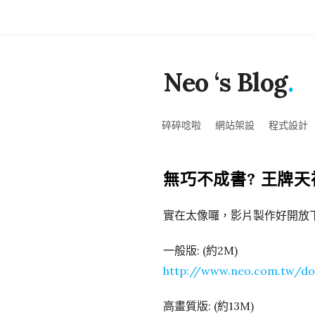
Neo ‘s Blog
.
碎碎唸啦
網站架設
程式設計
無巧不成書? 王牌天神 
實在太像囉，影片製作好開放下
一般版: (約2M)
http://www.neo.com.tw/d
高畫質版: (約13M)