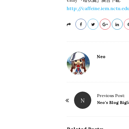
eBay 「睡衣篇」廣告下載:
http://caffeine.iem.nctu.ed
Neo
Previous Post:
N
P
Neo’s Blog B
o
s
t