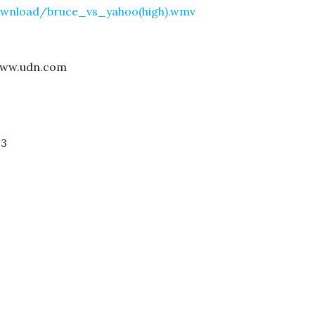
wnload/bruce_vs_yahoo(high).wmv
w.udn.com
3