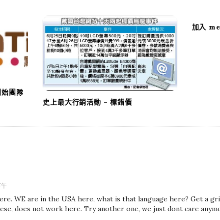
加入 m
 創始團隊
史上最大行銷活動 – 標錯價
 下午
re. WE are in the USA here, what is that language here? Get a grip
eese, does not work here. Try another one, we just dont care anym