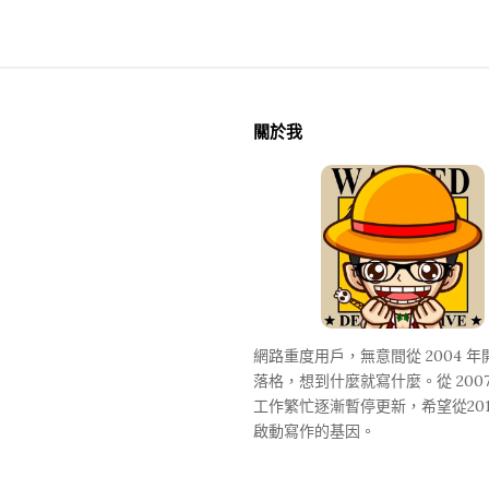
拍
賣
S
i
關於我
t
e
F
o
o
t
e
網路重度用戶，無意間從 2004 
r
落格，想到什麼就寫什麼。從 2007
工作繁忙逐漸暫停更新，希望從20
啟動寫作的基因。