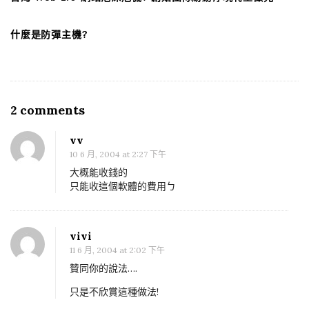
什麼是防彈主機?
2 comments
O
n
vv
台
10 6 月, 2004 at 2:27 下午
灣
大概能收錢的
P
只能收這個軟體的費用ㄅ
2
P
vivi
業
11 6 月, 2004 at 2:02 下午
者
贊同你的說法….
–
只是不欣賞這種做法!
音