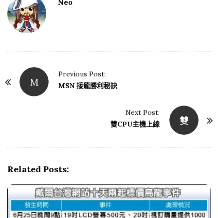
Neo
Previous Post:
M
P
MSN 接龍勝利秘訣
o
s
Next Post:
雙
t
雙CPU主機上線
N
a
v
Related Posts:
i
g
a
t