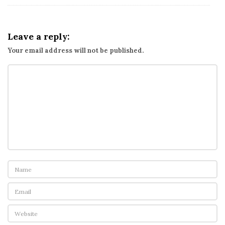
樂
下
載
Leave a reply:
的
Your email address will not be published.
偽
善
者