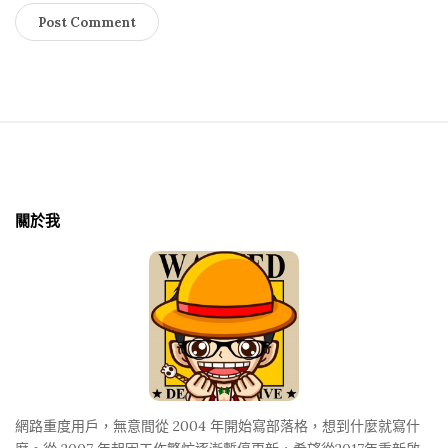
S
i
t
關於我
e
F
o
o
t
e
r
網路重度用戶，無意間從 2004 年開始寫部落格，想到什麼就寫什