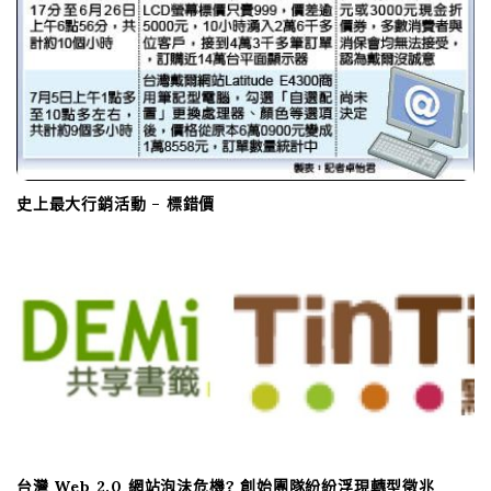
i
o
n
史上最大行銷活動 – 標錯價
台灣 Web 2.0 網站泡沬危機? 創始團隊紛紛浮現轉型徵兆