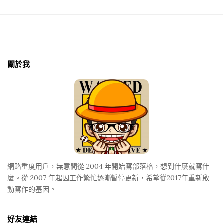
S
i
t
關於我
e
F
o
o
t
e
r
網路重度用戶，無意間從 2004 年開始寫部落格，想到什麼就寫什
麼。從 2007 年起因工作繁忙逐漸暫停更新，希望從2017年重新啟
動寫作的基因。
好友連結