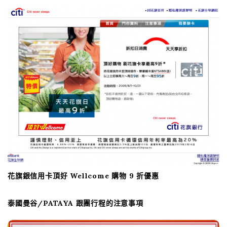
g
a
t
i
o
n
花旗銀信用卡頂好 Wellcome 購物 9 折優惠
泰國曼谷/PATAYA 跟團行程的注意事項