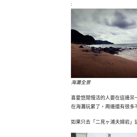
:
海灘全景
喜愛悠閒慢活的人要在這邊呆一
在海灘玩累了，周邊還有很多
如果只去「二見ヶ浦夫婦岩」這