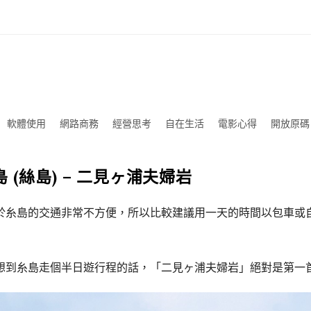
軟體使用
網路商務
經營思考
自在生活
電影心得
開放原碼
福岡的秘密景點: 糸島 (絲島) – 二見ヶ浦夫婦岩
於糸島的交通非常不方便，所以比較建議用一天的時間以包車或自
想到糸島走個半日遊行程的話，「二見ヶ浦夫婦岩」絕對是第一