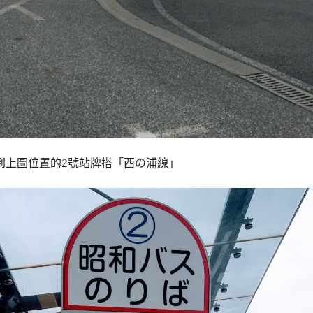
到上圖位置的2號站牌搭「西の浦線」