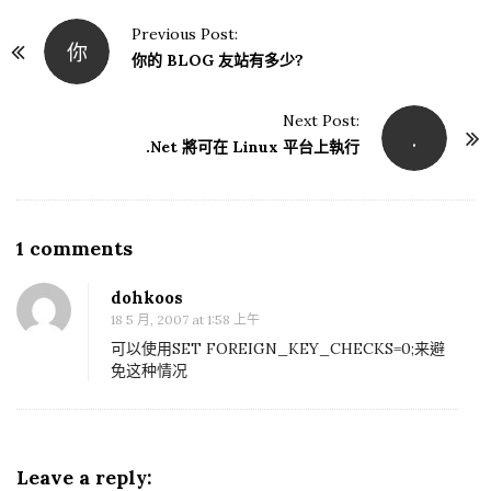
Previous Post:
你
P
你的 BLOG 友站有多少?
o
s
Next Post:
.
t
.Net 將可在 Linux 平台上執行
N
a
v
1 comments
O
i
n
g
dohkoos
p
a
18 5 月, 2007 at 1:58 上午
h
t
可以使用SET FOREIGN_KEY_CHECKS=0;来避
p
免这种情况
i
M
o
y
n
A
Leave a reply:
d