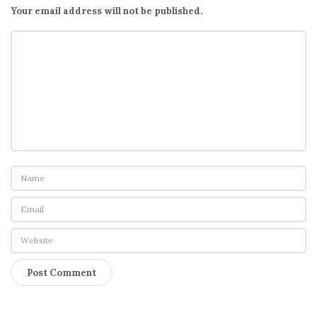
Your email address will not be published.
m
i
n
出
現
C
a
n
n
o
t
d
e
l
e
t