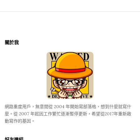
e
o
r
S
u
i
p
t
關於我
d
e
a
F
t
o
e
o
a
t
p
e
a
r
r
網路重度用戶，無意間從 2004 年開始寫部落格，想到什麼就寫什
e
麼。從 2007 年起因工作繁忙逐漸暫停更新，希望從2017年重新啟
n
動寫作的基因。
t
r
好友連結