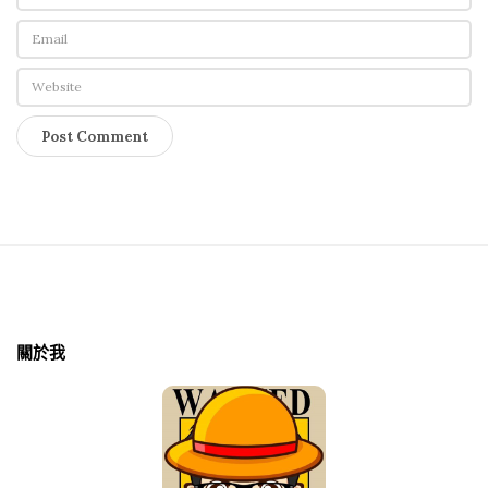
S
i
t
關於我
e
F
o
o
t