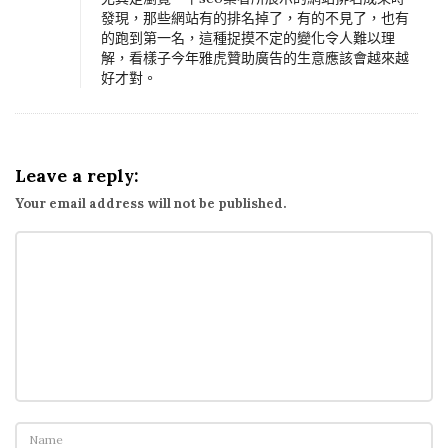
o
發現，那些網站有的排名掉了，有的不見了，也有
奇
的跑到第一名，這種捉摸不定的變化令人難以理
解，看樣子今年雅虎贊助廣告的生意應該會越來越
摩
好才對。
搜
尋
引
擎
Leave a reply:
改
Your email address will not be published.
版
了
!