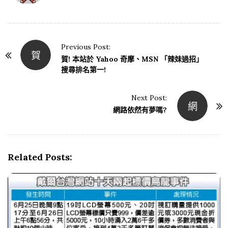
Previous Post:
賀
P
賀! 本站於 Yahoo 奇摩、MSN 「辣妹過招」
o
搜尋排名第一!
s
t
Next Post:
網
N
網路依然有夢嗎?
a
v
i
Related Posts:
g
a
t
i
o