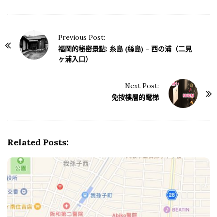
Previous Post:
P
福岡的秘密景點: 糸島 (絲島) – 西の浦（二見
o
ヶ浦入口）
s
t
Next Post:
N
免按樓層的電梯
a
v
i
Related Posts:
g
a
t
i
o
n