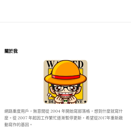
S
i
t
關於我
e
F
o
o
t
e
r
網路重度用戶，無意間從 2004 年開始寫部落格，想到什麼就寫什
麼。從 2007 年起因工作繁忙逐漸暫停更新，希望從2017年重新啟
動寫作的基因。