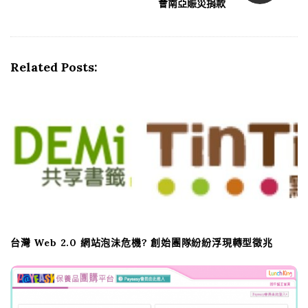
N
會南亞賑災捐款
a
v
i
Related Posts:
g
a
t
i
o
n
台灣 Web 2.0 網站泡沬危機? 創始團隊紛紛浮現轉型徵兆