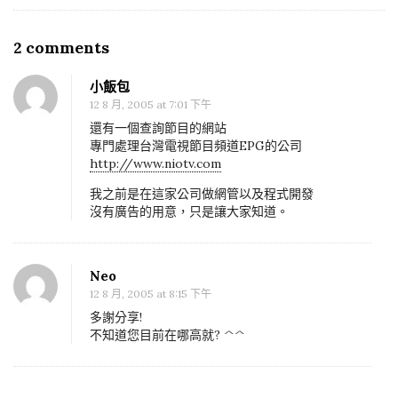
2 comments
O
n
小飯包
開
12 8 月, 2005 at 7:01 下午
眼
還有一個查詢節目的網站
電
專門處理台灣電視節目頻道EPG的公司
http://www.niotv.com
視
網
我之前是在這家公司做網管以及程式開發
沒有廣告的用意，只是讓大家知道。
又
可
以
Neo
免
12 8 月, 2005 at 8:15 下午
費
多謝分享!
查
不知道您目前在哪高就? ^^
節
目