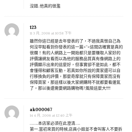
沒錯..他真的很濫
123
11 3 月, 2006 at 10:58 下午
雖然你這已經是去年發表的了，不過我真恨自己為
何沒早點看到你發表的這一篇>”<這間店確實是真的
很爛！有的人網路上一開始都只是要賺取人家好的
評價讓網友看而以為他的服務品質真有像網路上的
評價顯示出來的這麼好，但事實卻不是如此，都不
會懂得和顧客互動，若真如你所說的賣家還可以自
行移換負的評價，那麼奇摩就只有保障賣家而沒有
保障買家，那這樣以後大家網購時不就都要看運氣
了，那以後還需要網路購物嗎?風險這麼大!!!!!
ak000067
14 4 月, 2006 at 12:40 上午
……..本店家必須在此澄清…..
第一.當初來買的時候,店員小姐並不會叫客人不要拆