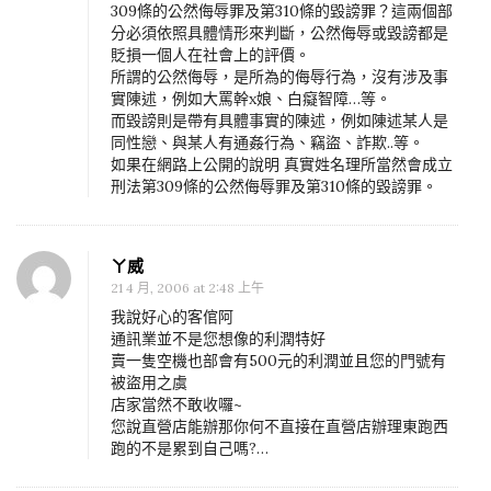
309條的公然侮辱罪及第310條的毀謗罪？這兩個部
分必須依照具體情形來判斷，公然侮辱或毀謗都是
貶損一個人在社會上的評價。
所謂的公然侮辱，是所為的侮辱行為，沒有涉及事
實陳述，例如大罵幹x娘、白癡智障…等。
而毀謗則是帶有具體事實的陳述，例如陳述某人是
同性戀、與某人有通姦行為、竊盜、詐欺..等。
如果在網路上公開的說明 真實姓名理所當然會成立
刑法第309條的公然侮辱罪及第310條的毀謗罪。
ㄚ威
21 4 月, 2006 at 2:48 上午
我說好心的客倌阿
通訊業並不是您想像的利潤特好
賣一隻空機也部會有500元的利潤並且您的門號有
被盜用之虞
店家當然不敢收囉~
您說直營店能辦那你何不直接在直營店辦理東跑西
跑的不是累到自己嗎?…