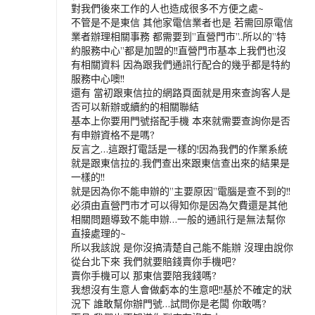
對我們後來工作的人也造成很多不方便之處~
不管是不是東信 其他家電信業者也是 若需回原電信
業者辦理相關事務 都需要到”直營門市”..所以的”特
約服務中心”都是加盟的!!直營門市基本上我們也沒
有相關資料 因為跟我們通訊行配合的幾乎都是特約
服務中心噢!!
還有 當初跟東信拉的網路頁面就是用來查詢客人是
否可以新辦或續約的相關聯結
基本上你要用門號搭配手機 本來就需要查詢你是否
有申辦資格不是嗎?
反言之…這跟打電話是一樣的!因為我們的作業系統
就是跟東信拉的.我們查出來跟東信查出來的結果是
一樣的!!
就是因為你不能申辦的”主要原因”電腦是查不到的!!
必須由直營門市才可以得知你是因為欠費還是其他
相關問題導致不能申辦…一般的通訊行是無法幫你
直接處理的~
所以我該說 是你沒搞清楚自己能不能辦 沒理由說你
從台北下來 我們就要賠錢賣你手機吧?
賣你手機可以 那東信要陪我錢嗎?
我想沒有生意人會做虧本的生意吧!!基於不確定的狀
況下 誰敢幫你辦門號…試問你是老闆 你敢嗎?