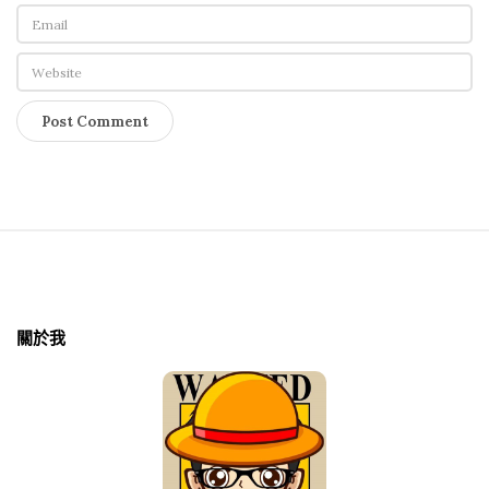
S
i
t
關於我
e
F
o
o
t