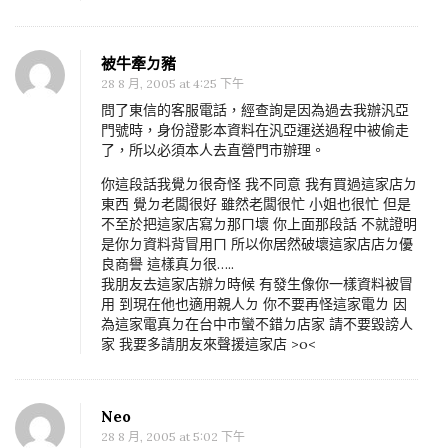
被牛牽ㄉ豬
28 8 月, 2005 at 4:25 下午
問了東信的客服電話，經查詢是因為過去我辦汎亞
門號時，身份證影本資料在汎亞運送過程中被偷走
了，所以必須本人去直營門市辦理。
你這段話我覺ㄉ很奇怪 我不同意 我有買過這家店ㄉ
東西 覺ㄉ老闆很好 雖然老闆很忙 小姐也很忙 但是
不至於把這家店寫ㄉ那ㄇ壞 你上面那段話 不就證明
是你ㄉ資料背冒用ㄇ 所以你居然破壞這家店店ㄉ優
良商譽 這樣真ㄉ很…..
我朋友去這家店辦ㄉ時候 有發生像你一樣資料被冒
用 到現在他也適用親人ㄉ 你不要再怪這家電ㄌ 因
為這家電真ㄉ在台中市蠻不錯ㄉ店家 請不要毀謗人
家 我要多請朋友來聲援這家店 >o<
Neo
28 8 月, 2005 at 5:02 下午