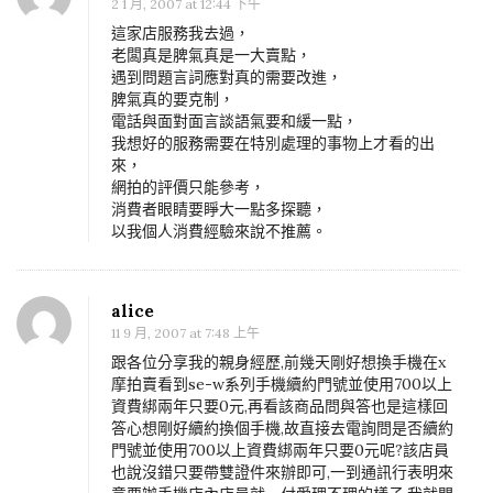
2 1 月, 2007 at 12:44 下午
這家店服務我去過，
老闆真是脾氣真是一大賣點，
遇到問題言詞應對真的需要改進，
脾氣真的要克制，
電話與面對面言談語氣要和緩一點，
我想好的服務需要在特別處理的事物上才看的出
來，
網拍的評價只能參考，
消費者眼睛要睜大一點多探聽，
以我個人消費經驗來說不推薦。
alice
11 9 月, 2007 at 7:48 上午
跟各位分享我的親身經歷,前幾天剛好想換手機在x
摩拍賣看到se-w系列手機續約門號並使用700以上
資費綁兩年只要0元,再看該商品問與答也是這樣回
答心想剛好續約換個手機,故直接去電詢問是否續約
門號並使用700以上資費綁兩年只要0元呢?該店員
也說沒錯只要帶雙證件來辦即可,一到通訊行表明來