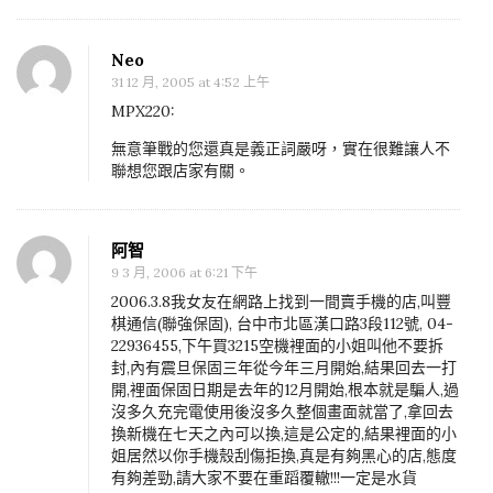
Neo
31 12 月, 2005 at 4:52 上午
MPX220:
無意筆戰的您還真是義正詞嚴呀，實在很難讓人不
聯想您跟店家有關。
阿智
9 3 月, 2006 at 6:21 下午
2006.3.8我女友在網路上找到一間賣手機的店,叫豐
棋通信(聯強保固), 台中市北區漢口路3段112號, 04-
22936455,下午買3215空機裡面的小姐叫他不要拆
封,內有震旦保固三年從今年三月開始,結果回去一打
開,裡面保固日期是去年的12月開始,根本就是騙人,過
沒多久充完電使用後沒多久整個畫面就當了,拿回去
換新機在七天之內可以換,這是公定的,結果裡面的小
姐居然以你手機殼刮傷拒換,真是有夠黑心的店,態度
有夠差勁,請大家不要在重蹈覆轍!!!一定是水貨