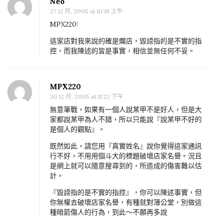
Neo
27 12 月, 2005 at 10:18 上午
MPX220:
這家店對我來說的確是爛店，毀謗指的是不實的指
控，而我陳述的皆是事實，相信並無任何不妥。
MPX220
30 12 月, 2005 at 11:22 下午
無意筆戰，如果有一個人說某甲不是好人，但是大
家都說某甲為人不錯，所以只能說『說某甲不好的
是個人的觀點』。
既然如此，請您用『真實姓名』說你覺得這家通訊
行不好，不用用個斗大的標題破壞店家名譽。況且
是網上就可以隨意搜尋到的，所造成的傷害難以估
計。
『毀謗指的是不實的指控』，你可以陳述事實，但
你無權去破壞店家名譽，有種就對簿公堂，別做這
種暗箭傷人的行為，到此～不願再多說