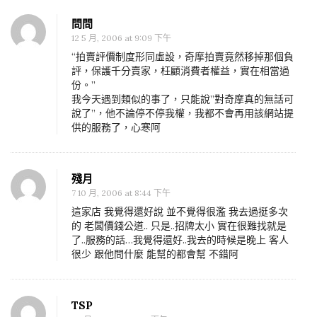
問問
12 5 月, 2006 at 9:09 下午
“拍賣評價制度形同虛設，奇摩拍賣竟然移掉那個負
評，保護千分賣家，枉顧消費者權益，實在相當過
份。”
我今天遇到類似的事了，只能說”對奇摩真的無話可
說了”，他不論停不停我權，我都不會再用該網站提
供的服務了，心寒阿
殘月
7 10 月, 2006 at 8:44 下午
這家店 我覺得還好說 並不覺得很濫 我去過挺多次
的 老闆價錢公道.. 只是..招牌太小 實在很難找就是
了..服務的話…我覺得還好..我去的時候是晚上 客人
很少 跟他問什麼 能幫的都會幫 不錯阿
TSP