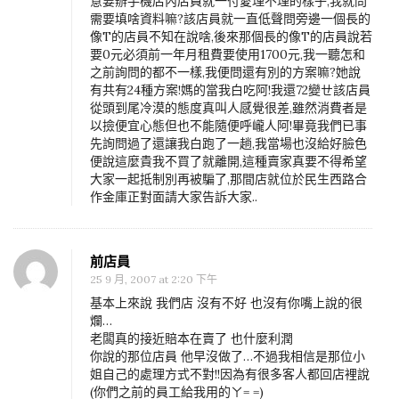
意要辦手機店內店員就一付愛理不理的樣子,我就問
需要填啥資料嘛?該店員就一直低聲問旁邊一個長的
像T的店員不知在說啥,後來那個長的像T的店員說若
要0元必須前一年月租費要使用1700元,我一聽怎和
之前詢問的都不一樣,我便問還有別的方案嘛?她說
有共有24種方案!媽的當我白吃阿!我還72變ㄝ該店員
從頭到尾冷漠的態度真叫人感覺很差,雖然消費者是
以撿便宜心態但也不能隨便呼巄人阿!畢竟我們已事
先詢問過了還讓我白跑了一趟,我當場也沒給好臉色
便說這麼貴我不買了就離開,這種賣家真要不得希望
大家一起抵制別再被騙了,那間店就位於民生西路合
作金庫正對面請大家告訴大家..
前店員
25 9 月, 2007 at 2:20 下午
基本上來說 我們店 沒有不好 也沒有你嘴上說的很
爛…
老闆真的接近賠本在賣了 也什麼利潤
你說的那位店員 他早沒做了…不過我相信是那位小
姐自己的處理方式不對!!因為有很多客人都回店裡說
(你們之前的員工給我用的ㄚ= =)