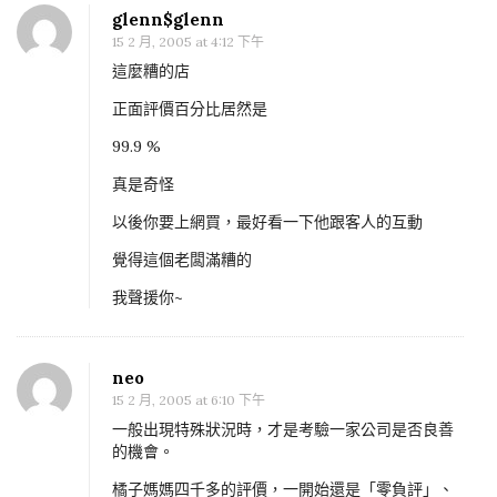
n
glenn$glenn
非
15 2 月, 2005 at 4:12 下午
常
這麼糟的店
爛
正面評價百分比居然是
店
99.9 %
–
台
真是奇怪
中
以後你要上網買，最好看一下他跟客人的互動
豐
覺得這個老闆滿糟的
棋
通
我聲援你~
信
(
neo
Y
15 2 月, 2005 at 6:10 下午
拍
一般出現特殊狀況時，才是考驗一家公司是否良善
帳
的機會。
號
橘子媽媽四千多的評價，一開始還是「零負評」、