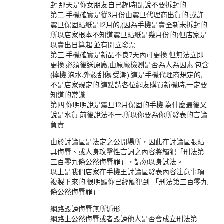
封,那天是你女朋友自己趕時間,說不要拆封的
第二.手機確實是從3月份由震旦代理商出貨的.或許
震旦保固貼紙是12月的,(因為手機是賣全新未拆封的,
所以店家根本不知道震旦貼紙是幾月份的)但店家是
以賣出日算起,並有開立發票
第三.手機確實是新品不良7天內可更換,但無法立即
更換,必須後送原廠,由原廠檢測是否為人為因素,包含
(摔機.泡水.外殼刮傷.受潮),這是手機代理商規定的,
不是店家規定的,這點請各位網友購買新機時,一定要
知道的常識
第四,你明明說是震旦12月保固的手機,為什麼最後又
說是水貨,前後說法不一.所以你要為你所發表的言論
負責
由於討論區是法定之公開場所，因此在討論區張貼
具侮辱、或人身攻擊性言詞之內容將觸犯「刑法第
三百零九條公然侮辱罪」，請勿以身試法。
以上是我們店家在手機王討論區發表內容注意事項
複製下來的,很明顯你已經觸犯到 「刑法第三百零九
條公然侮辱罪」
網路毀謗侮辱無所遁形
網路上公然侮辱或者毀謗他人是否會成立刑法第