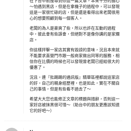
在下台中前搜尋到你這一篇文章，本來十分的擔心
～怕遇到黑店，但是在拿機子的過程中，可以發現
這是一家很忙碌的店，但是還是看得出來老闆很用
心的想要照顧到每一個客人。
老闆的為人是豪爽了些，所以也許在互動的過程
中，彼此會有些誤會，但絕對不是像你講的是家爛
店。
你這樣抨擊一家店其實有毀謗的意味，況且本來就
不能要求直營門市跟一般商家做出同等的服務，相
信你在比價的時候也可以發現曾老闆已經給很大的
優惠了。
況且，連『批踢踢的通訊版』精華區裡都說這家店
的好，自己的親身經歷裡，也是如此，實在不關自
己的事情，但是有些看不過去了～
希望大大您也能修正文章的標題與措辭，否則這一
家好店被抹黑很可惜～（助台中的朋友更應該知道
它的好吧～）