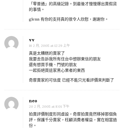
:
「零普通」的高級記錄。到最後才慢慢爆出賣假貨
的事情。
a
k
glenn 有你的支持真的很令人欣慰，謝謝你。
0
0
vv
0
16 2 月, 2005 at 12:29 上午
0
真是太糟糕的賣家了
6
我要去告訴我所有住台中想辦東信的朋友
7
還有想買手機、門號的朋友
一起拒絕買這家黑心業者的東西
)
奇摩賣家的可信度 已經不能只光看評價來判斷了
neo
20 2 月, 2005 at 8:01 下午
拍賣評價制度形同虛設，奇摩拍賣竟然移掉那個負
評，保護千分賣家，枉顧消費者權益，實在相當過
份。