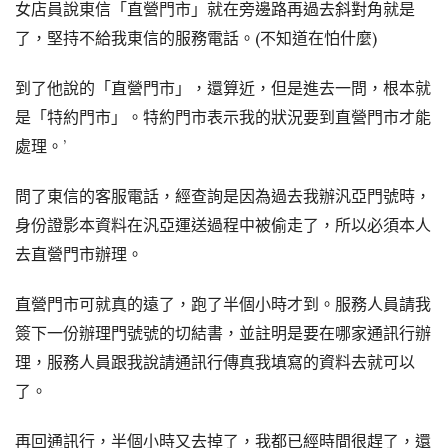
女店員說東信「直營門市」就在旁邊路再過去斜對角就是
了，堅持不給我東信的服務電話。(不知道在怕什麼)
到了他說的「直營門市」，還算近，但是進去一問，根本就
是「特約門市」。特約門市表示我的狀況要到直營門市才能
處理。’
問了東信的客服電話，經查詢是因為過去我辦汎亞門號時，
身份證影本資料在汎亞運送過程中被偷走了，所以必須本人
去直營門市辦理。
直營門市可就真的遠了，跑了半個小時才到。服務人員請我
簽下一份辦理門號號的切結書，並註明是要在哪家通訊行辦
理，服務人員跟我說請通訊行傳真我填寫的資料去就可以
了。
再回通訊行，半個小時又去掉了，我都已經時間很趕了，還