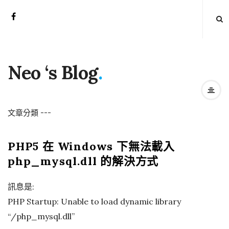
Neo ‘s Blog
.
文章分類
-
-
-
PHP5 在 Windows 下無法載入
php_mysql.dll 的解決方式
訊息是:
PHP Startup: Unable to load dynamic library
“/php_mysql.dll”