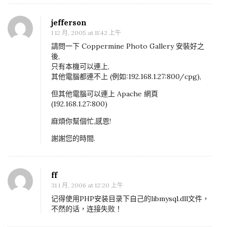
d
jefferson
l
1 12 月, 2005 at 11:42 上午
l
請問一下 Coppermine Photo Gallery 安裝好之
的
後,
只有本機可以連上,
解
其他電腦都連不上 (例如:192.168.1.27:800/cpg),
決
但其他電腦可以連上 Apache 網頁
方
(192.168.1.27:800)
式
麻煩你幫個忙,感恩!
謝謝您的時間.
ff
31 1 月, 2006 at 12:20 上午
记得使用PHP安装目录下自己的libmysql.dll文件，
不然的话，连接失败！