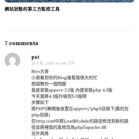
網站狀態的第三方監控工具
7 comments
O
n
pat
P
25 4 月, 2005 at 1:48 上午
H
Neo大哥
P
小弟看到你的Blog後幫我很大的忙
想請教你一個問題
5
我是安裝apperv 2.2版 內建安裝php 4.3版
在
今天我將4.3版升級到5.0版時
W
步驟如下
將PHP5解開後放置在apperv/php5目錄下(舊的在
i
php目錄)
n
在http.conf中將LoadModule的路徑修改到新的路
d
徑並將裡面的直修改為php5apache.dll
另外再將
o