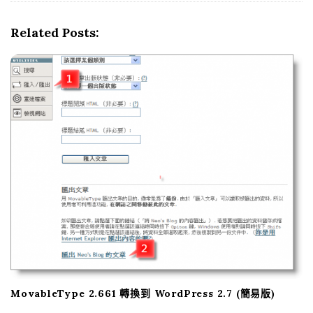
a
v
Related Posts:
i
g
a
t
i
o
n
MovableType 2.661 轉換到 WordPress 2.7 (簡易版)