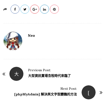
Neo
Previous Post:
大
P
大型資訊賣場含稅時代來臨了
o
s
Next Post:
[
t
[phpMyAdmin] 解決英文字型變醜的方法
N