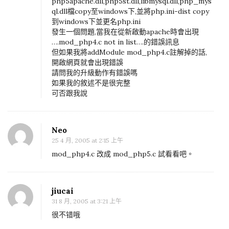
php5apache.dll,php5st.dll,libmysql.dll,php_mys
w
ql.dll檔copy至windows下,並將php.ini-dist copy
s
到windows下並更名php.ini
發生一個問題,當我在從新啟動apache時會出現
下
….mod_php4.c not in list….的錯誤訊息
無
但如果我將addModule mod_php4.c註解掉的話,
法
開啟網頁就會出現錯誤
請問我的升級動作有錯誤嗎
載
如果我的敘述不是很完整
入
可否跟我說
p
h
Neo
p
25 4 月, 2005 at 2:15 上午
_
mod_php4.c 改成 mod_php5.c 試看看吧。
m
y
s
jiucai
q
31 8 月, 2005 at 3:21 上午
l
很不错哦
.