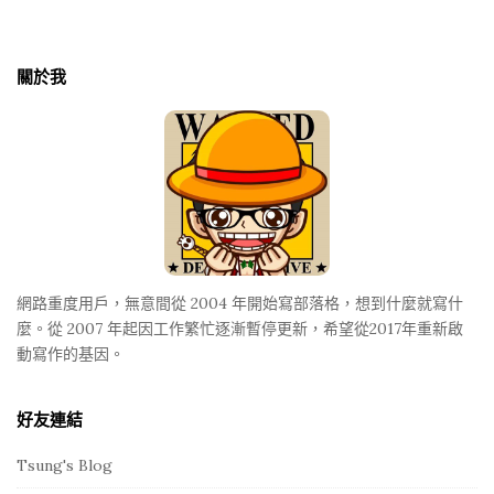
S
i
t
關於我
e
F
o
o
t
e
r
網路重度用戶，無意間從 2004 年開始寫部落格，想到什麼就寫什
麼。從 2007 年起因工作繁忙逐漸暫停更新，希望從2017年重新啟
動寫作的基因。
好友連結
Tsung's Blog