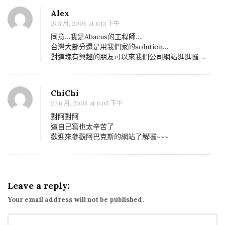
n
t
Alex
想
i
15 3 月, 2005 at 8:13 下午
做
o
同意…我是Abacus的工程師….
國
n
台灣大部分還是用我們家的solution…
對這塊有興趣的朋友可以來我們公司網站逛逛囉….
際
線
機
ChiChi
票
27 6 月, 2005 at 6:05 下午
系
對阿對阿
統
這自己寫也太辛苦了
歡迎來參觀阿巴克斯的網站了解囉~~~
，
可
參
考
Leave a reply:
這
Your email address will not be published.
二
家