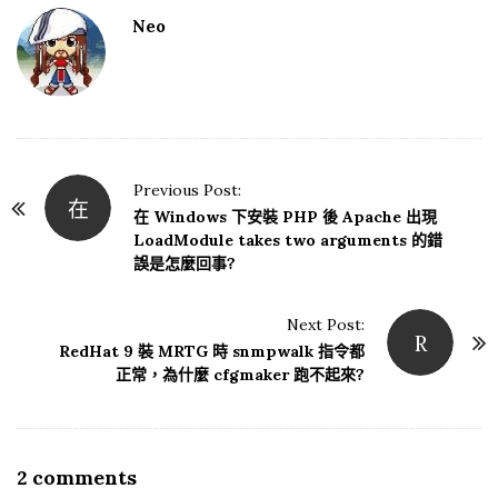
Neo
Previous Post:
在
P
在 Windows 下安裝 PHP 後 Apache 出現
o
LoadModule takes two arguments 的錯
誤是怎麼回事?
s
t
Next Post:
N
R
RedHat 9 裝 MRTG 時 snmpwalk 指令都
a
正常，為什麼 cfgmaker 跑不起來?
v
i
g
2 comments
O
a