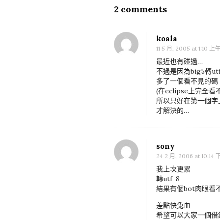
t
2 comments
O
N
n
a
[
koala
v
P
11 5 月, 2005 at 1:10 上
i
H
最近也有碰過…
g
不過是因為big5轉utf
P
a
多了一個看不見的碼
]
(在eclipse上完全看
t
所以只好在第一個字上按
意
i
才解決的…
外
o
的
n
s
sony
e
24 2 月, 2006 at 10:14
s
我上次更累
轉utf-8
s
結果有個bot肉眼看
i
差點快兔血
o
希望可以大家一個借