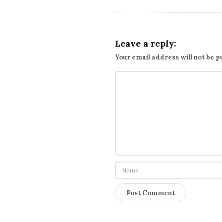
n
_
s
t
Leave a reply:
a
Your email address will not be p
r
t
(
)
錯
誤