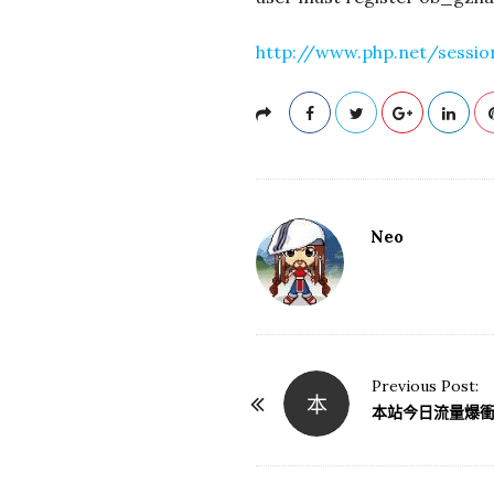
http://www.php.net/sessio
Neo
Previous Post:
本
P
本站今日流量爆衝
o
s