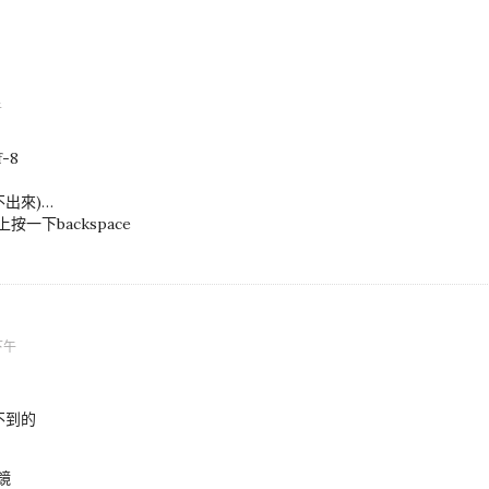
午
-8
不出來)…
一下backspace
 下午
不到的
鏡