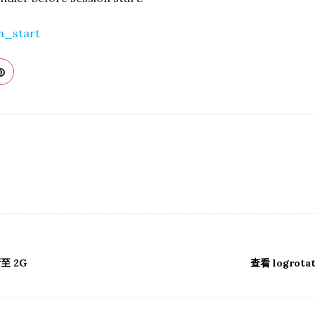
n_start
至 2G
查看 logrot