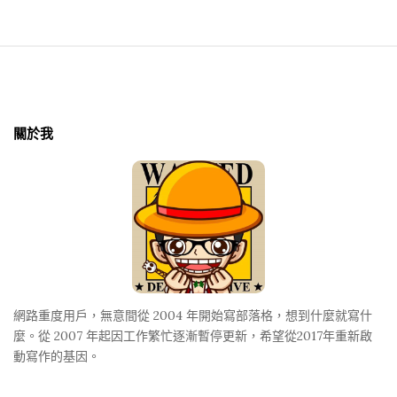
S
i
t
關於我
e
F
o
o
t
e
r
網路重度用戶，無意間從 2004 年開始寫部落格，想到什麼就寫什
麼。從 2007 年起因工作繁忙逐漸暫停更新，希望從2017年重新啟
動寫作的基因。