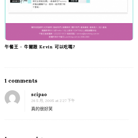
午餐王 – 牛爾跟 Kevin 可以吃嗎?
1 comments
O
n
scipao
G
26 5 月, 2005 at 2:27 下午
o
真的很好笑
o
g
l