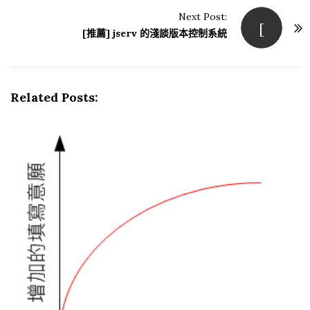
t
Next Post:
[
N
[推薦] jserv 的淺談版本控制系統
a
v
i
Related Posts:
g
a
t
i
o
n