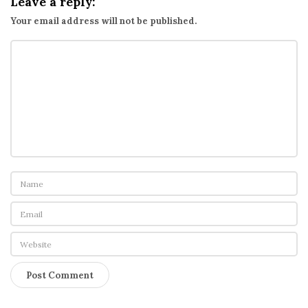
Leave a reply:
e
的
Your email address will not be published.
廣
告
裡
也
有
S
p
a
m
?