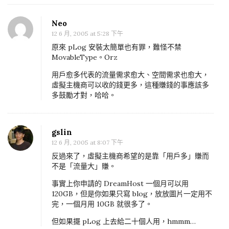
B
L
Neo
i
12 6 月, 2005 at 5:28 下午
t
原來 pLog 安裝太簡單也有罪，難怪不禁
e
MovableType。Orz
誕
用戶愈多代表的流量需求愈大、空間需求也愈大，
生
虛擬主機商可以收的錢更多，這種賺錢的事應該多
多鼓勵才對，哈哈。
gslin
12 6 月, 2005 at 8:07 下午
反過來了，虛擬主機商希望的是靠「用戶多」賺而
不是「流量大」賺。
事實上你申請的 DreamHost 一個月可以用
120GB，但是你如果只寫 blog，放放圖片一定用不
完，一個月用 10GB 就很多了。
但如果擺 pLog 上去給二十個人用，hmmm…