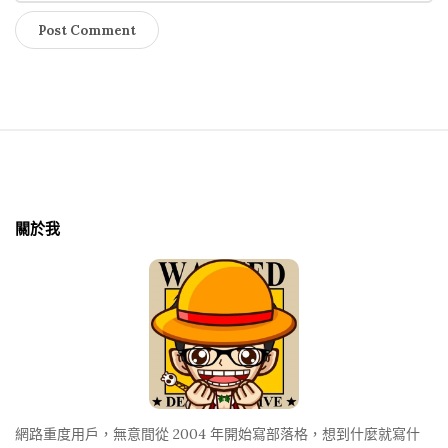
S
i
t
關於我
e
F
o
o
t
e
r
網路重度用戶，無意間從 2004 年開始寫部落格，想到什麼就寫什