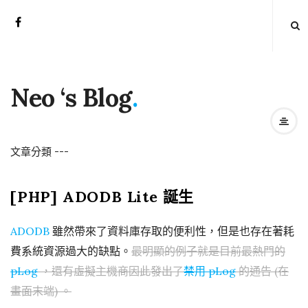
Neo ‘s Blog
.
文章分類
-
-
-
[PHP] ADODB Lite 誕生
ADODB
雖然帶來了資料庫存取的便利性，但是也存在著耗
費系統資源過大的缺點。
最明顯的例子就是目前最熱門的
pLog
，還有虛擬主機商因此發出了
禁用 pLog
的通告 (在
畫面末端) 。