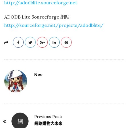
http://adodblite.sourceforge.net
ADODB Lite Sourceforge 網站:
http://sourceforge.net/projects/adodblite/
Neo
Previous Post:
網
P
網路購物大未來