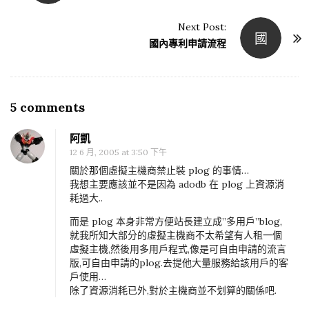
o
s
Next Post:
國
t
國內專利申請流程
N
a
v
5 comments
O
i
n
g
阿凱
[
a
12 6 月, 2005 at 3:50 下午
P
t
關於那個虛擬主機商禁止裝 plog 的事情…
H
我想主要應該並不是因為 adodb 在 plog 上資源消
i
耗過大..
P
o
]
而是 plog 本身非常方便站長建立成”多用戶”blog,
n
就我所知大部分的虛擬主機商不太希望有人租一個
A
虛擬主機,然後用多用戶程式,像是可自由申請的流言
D
版,可自由申請的plog.去提他大量服務給該用戶的客
O
戶使用…
除了資源消耗已外,對於主機商並不划算的關係吧.
D