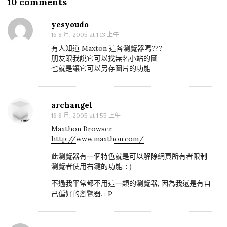
10 comments
O
i
n
g
yesyoudo
[
a
16 8 月, 2005 at 1:13 上午
D
t
有人知道 Maxton 這各瀏覽器嗎???
H
朋友跟我說它可以找無名小站的圖
i
也就是讓它可以另存圖片的功能
T
o
M
n
L
archangel
]
16 8 月, 2005 at 1:55 上午
m
Maxthon Browser
y
http://www.maxthon.com/
g
此瀏覽器有一個特色就是可以解除網頁所有者限制
o
瀏覽者使用右鍵的功能. : )
s
不過我平常都不用這一類的瀏覽器, 因為我還是有自
u
己偏好的瀏覽器. : P
M
e