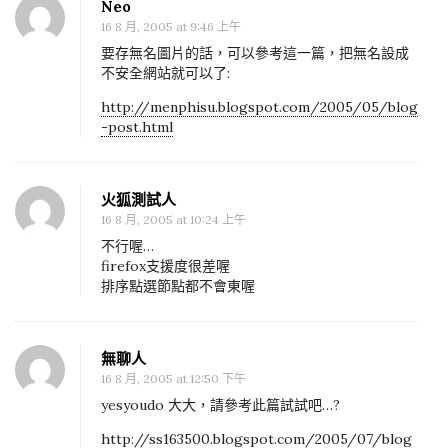
Neo
n
16 8 月, 2005 at 9:46 上午
u
要存無名圖片的話，可以參考這一篇，把無名設成
動
不安全網站就可以了:
態
http://menphisu.blogspot.com/2005/05/blog
選
-post.html
單
火狐測試人
16 8 月, 2005 at 10:24 上午
不行喔…
firefox支援度很差喔
排序點選節點都不會東喔
無聊人
16 8 月, 2005 at 12:50 下午
yesyoudo 大大，請參考此篇試試吧…?
http://ss163500.blogspot.com/2005/07/blog