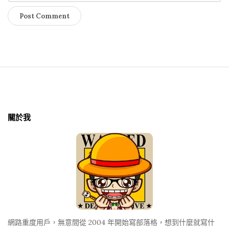
S
i
t
關於我
e
F
o
o
t
e
r
網路重度用戶，無意間從 2004 年開始寫部落格，想到什麼就寫什