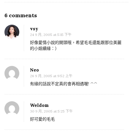
a
v
6 comments
O
i
n
g
vsy
毛
a
24 9 月, 2005 at 5:15 下午
毛
t
好像愛情小說的開頭哦，希望毛毛還能跟那位美麗
的
的小姐續緣：）
i
初
o
戀
n
Neo
–
26 9 月, 2005 at 9:52 上午
小
有緣的話說不定真的會再相遇喔! ^^
狗
也
會
Weldom
一
30 9 月, 2005 at 5:25 下午
見
好可愛的毛毛
鐘