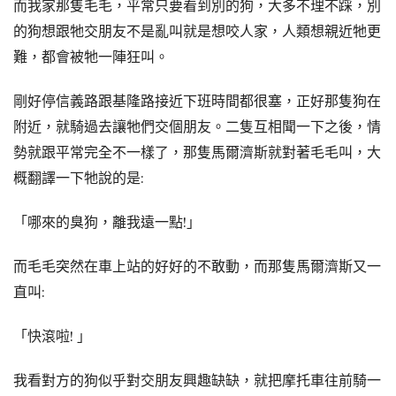
而我家那隻毛毛，平常只要看到別的狗，大多不理不踩，別
的狗想跟牠交朋友不是亂叫就是想咬人家，人類想親近牠更
難，都會被牠一陣狂叫。
剛好停信義路跟基隆路接近下班時間都很塞，正好那隻狗在
附近，就騎過去讓牠們交個朋友。二隻互相聞一下之後，情
勢就跟平常完全不一樣了，那隻馬爾濟斯就對著毛毛叫，大
概翻譯一下牠說的是:
「哪來的臭狗，離我遠一點!」
而毛毛突然在車上站的好好的不敢動，而那隻馬爾濟斯又一
直叫:
「快滾啦! 」
我看對方的狗似乎對交朋友興趣缺缺，就把摩托車往前騎一