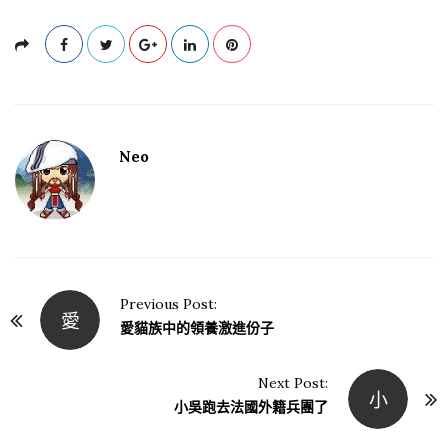
Neo
Previous Post:
愛
P
愛貓族中的領養激進份子
o
s
Next Post:
小
t
小吳跑去法國外籍兵團了
N