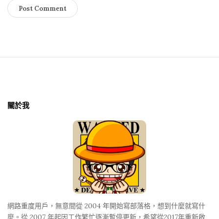
S
i
t
關於我
e
F
o
o
t
e
r
網路重度用戶，無意間從 2004 年開始寫部落格，想到什麼就寫什
麼。從 2007 年起因工作繁忙逐漸暫停更新，希望從2017年重新啟