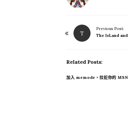
Previous Post:
T
P
The IsLand a
o
s
t
Related Posts:
N
a
加入 memode，拉近你的 MS
v
i
g
a
t
i
o