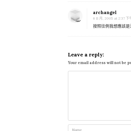
g
打
archangel
廣
6 11 月, 2005 at 2:37 
告
按照往例我想應該是沒
的
好
所
Leave a reply:
在
Your email address will not be p
!