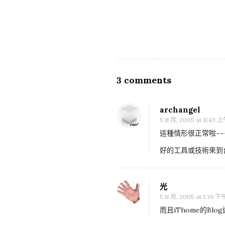
n
3 comments
O
n
I
archangel
T
5 11 月, 2005 at 11:43 
h
這種情形很正常啦~~
o
好的工具或技術來到
m
e
光
B
5 11 月, 2005 at 1:39 下
l
而且iThome的B
o