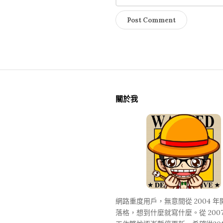
S
i
關於我
t
e
F
o
o
t
e
網路重度用戶，無意間從 2004 
r
落格，想到什麼就寫什麼。從 2007