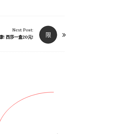
Next Post:
限
! 西莎一盒20元!