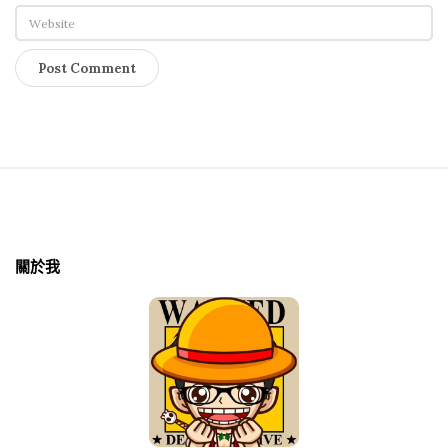
S
i
t
關於我
e
F
o
o
t
e
r