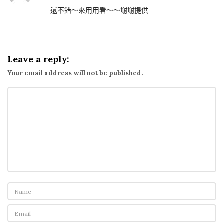
.
還不錯～來用用看～～謝謝提供
9
1
新
Leave a reply:
增
Your email address will not be published.
P
H
P
A
J
A
X
版
本