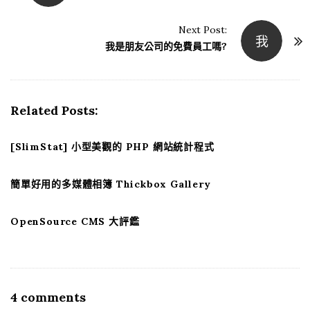
o
s
Next Post:
我
t
我是朋友公司的免費員工嗎?
N
a
v
Related Posts:
i
g
[SlimStat] 小型美觀的 PHP 網站統計程式
a
t
簡單好用的多媒體相簿 Thickbox Gallery
i
o
OpenSource CMS 大評鑑
n
4 comments
O