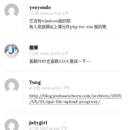
n
yesyoudo
[
7 2 月, 2006 at 9:04 上午
U
它沒有windows版的耶
b
有人見過類似上傳元件php for win 版的嗎
e
r
靚華
-
7 2 月, 2006 at 9:56 上午
U
喜歡PHP,也喜歡AJAX.嘗試一下~~
p
l
o
Tung
a
16 2 月, 2006 at 5:52 下午
d
http://blog.joshuaeichorn.com/archives/2005
/05/01/ajax-file-upload-progress/
e
r
]
judygirl
1
4 7 月, 2007 at 4:16 下午