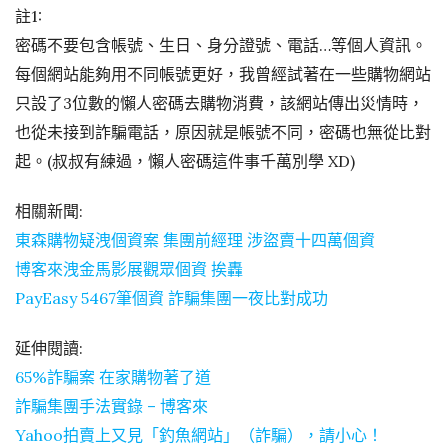
註1:
密碼不要包含帳號、生日、身分證號、電話…等個人資訊。
每個網站能夠用不同帳號更好，我曾經試著在一些購物網站
只設了3位數的懶人密碼去購物消費，該網站傳出災情時，
也從未接到詐騙電話，原因就是帳號不同，密碼也無從比對
起。(叔叔有練過，懶人密碼這件事千萬別學 XD)
相關新聞:
東森購物疑洩個資案 集團前經理 涉盜賣十四萬個資
博客來洩金馬影展觀眾個資 挨轟
PayEasy 5467筆個資 詐騙集團一夜比對成功
延伸閱讀:
65%詐騙案 在家購物著了道
詐騙集團手法實錄 – 博客來
Yahoo拍賣上又見「釣魚網站」（詐騙），請小心！