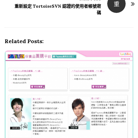
重
t
重新設定 TortoiseSVN 認證的使用者帳號密
N
碼
a
v
i
Related Posts:
g
a
t
i
o
n