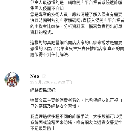
但令人最恐懼的是，網路開店平台業者系統遭詐騙
集團入侵而不自知
您是專業的技術人員，應該清楚了解入侵者有需要
浪費時間對各別店家解碼嗎?直接入侵開店平台業者
的主機會比較快，分析資料庫，撰寫負責撈出訂單
資料的程式..
這樣對認真經營網路開店店家的店家來說才是需要
恐懼的,因為平台業者只會把責任推給店家,真正的問
題卻得不到任何解決.
Neo
25 5 月, 2009 at 8:20 下午
網路遊民您好:
這篇文章主要給消費者看的，也希望網友能正視自
己的密碼及網路安全習慣。
我處理過很多種不同的詐騙手法，大多數都可以從
系統面或流程面來防堵，唯有網友普遍資安警覺性
不足最難防止。