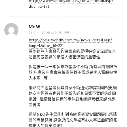
http://www.webdiy.com.tw/news-detail.asp?
doc_id=171
Mr.W
28 6 月, 2009 at 9:08 下午
http://bosj.webdiy.com.tw/news-detail.asp?
lang=1&doc_id=221
看到這些店家發佈的訊息真的覺得好笑又深感無奈
站長您要表達的是個人帳密保管的重要性
但是被一個一年多來詐騙事件不斷 所有理由都歸咎
於 店家及店家會員帳密保管不當或是個人電腦被埋
入木馬…等
網路商店經營者及其買家不斷遭受詐騙集團所擾,網
路商店經營者也只能不斷告訴其買家不要輕信詐騙
電話…繼續相信這樣的事件對系統經營者來說也是
受害者
希望NEO先生您能針對系統業者資安問題提出您精
譬的專業見解,避免您的文章被有心人事扭曲解讀,形
成更大的資安漏洞!!