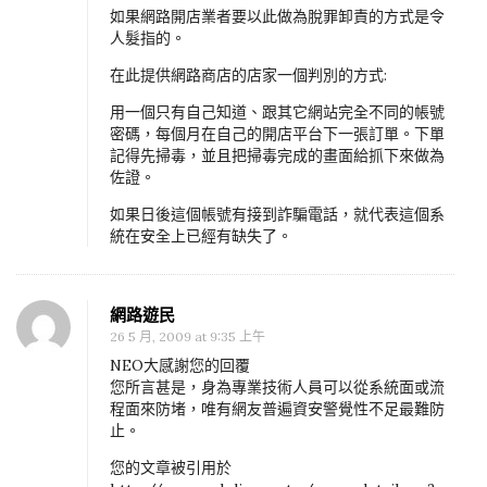
如果網路開店業者要以此做為脫罪卸責的方式是令
人髮指的。
在此提供網路商店的店家一個判別的方式:
用一個只有自己知道、跟其它網站完全不同的帳號
密碼，每個月在自己的開店平台下一張訂單。下單
記得先掃毒，並且把掃毒完成的畫面給抓下來做為
佐證。
如果日後這個帳號有接到詐騙電話，就代表這個系
統在安全上已經有缺失了。
網路遊民
26 5 月, 2009 at 9:35 上午
NEO大感謝您的回覆
您所言甚是，身為專業技術人員可以從系統面或流
程面來防堵，唯有網友普遍資安警覺性不足最難防
止。
您的文章被引用於