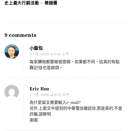
史上最大行銷活動 – 標錯價
9 comments
O
n
小飯包
購
2 7 月, 2008 at 5:42 上午
物
每家購物都要帳號密碼，如果都不同，這真的有點
網
難記!這也是麻煩。
站
資
Eric Hsu
料
2 7 月, 2008 at 11:29 上午
外
為什麼留言需要輸入e-mail?
洩
另外,上面文中提到的中華電信確認信,那是真的,不是
?
詐騙,請察明.
謝謝.
詐
騙