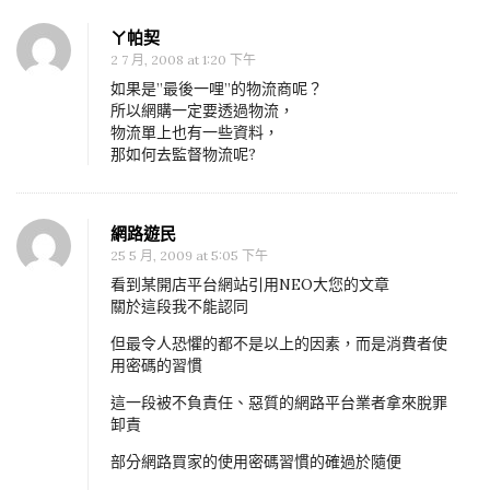
集
ㄚ帕契
團
2 7 月, 2008 at 1:20 下午
如
如果是”最後一哩”的物流商呢？
所以網購一定要透過物流，
何
物流單上也有一些資料，
取
那如何去監督物流呢?
得
訂
購
網路遊民
25 5 月, 2009 at 5:05 下午
資
看到某開店平台網站引用NEO大您的文章
料
關於這段我不能認同
?
但最令人恐懼的都不是以上的因素，而是消費者使
用密碼的習慣
這一段被不負責任、惡質的網路平台業者拿來脫罪
卸責
部分網路買家的使用密碼習慣的確過於隨便