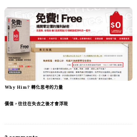
a
t
i
o
n
Why Him? 轉化思考的力量
價值，往往在失去之後才會浮現