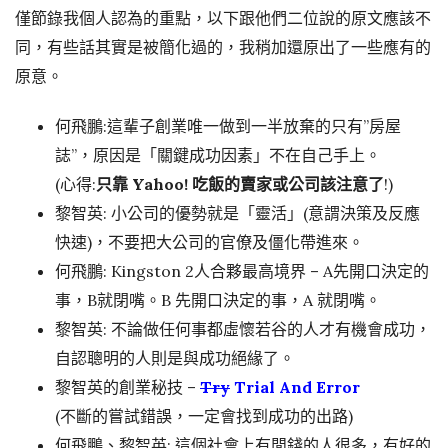
僅節錄我個人認為的重點，以下跟他們二位說的原文應該不
同，有些話其實是被簡化過的，我稍加還原出了一些應有的
原意。
何飛鵬:這輩子創業唯一做到一半放棄的只有”房屋
誌”，原因是「關鍵成功因素」不在自己手上。
(心得:
只靠 Yahoo! 吃飯的賣家或公司該注意了
!)
黎智英: 小公司的優勢就是「靈活」(意謂決策及反應
快速)，不要把大公司的官僚及僵化帶進來。
何飛鵬: Kingston 2人合夥最高境界 – A先開口決定的
事，B就閉嘴。B 先開口決定的事，A 就閉嘴。
黎智英: 不論做任何事都虛懷若谷的人才有機會成功，
自認聰明的人則是與成功絕緣了。
黎智英的創業秘技 –
Try
Trial And Error
(不斷的嘗試錯誤，一定會找到成功的出路)
何飛鵬、黎智英: 這個社會上有閒錢的人很多，有好的