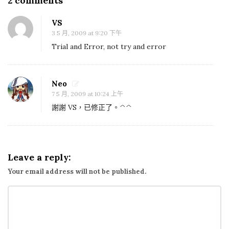
2 comments
O
n
VS
黎
3 5 月, 2009 at 9:20 下午
智
Trial and Error, not try and error
英
與
何
Neo
7 5 月, 2009 at 10:24 上午
飛
謝謝 VS，已修正了。^^
鵬
的
論
壇
Leave a reply:
節
Your email address will not be published.
錄