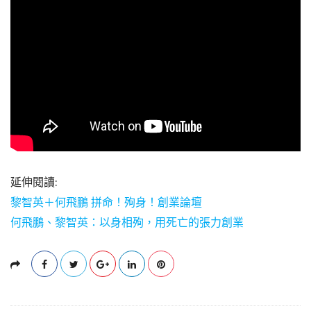
延伸閱讀:
黎智英＋何飛鵬 拼命！殉身！創業論壇
何飛鵬、黎智英：以身相殉，用死亡的張力創業