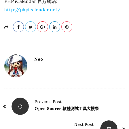
PHP iCalendar 官方網站:
http://phpicalendar.net/
Neo
Previous Post:
O
P
Open Source 軟體測試工具大搜集
o
s
Next Post: