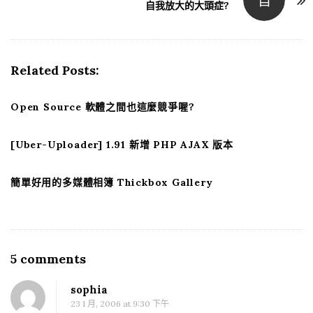
自
t
自我放大的大頭症?
N
a
v
Related Posts:
i
g
Open Source 軟體之間也這麼競爭喔?
a
t
[Uber-Uploader] 1.91 新增 PHP AJAX 版本
i
o
簡單好用的多媒體相簿 Thickbox Gallery
n
5 comments
O
n
sophia
P
23 1 月, 2006 at 9:30 下午