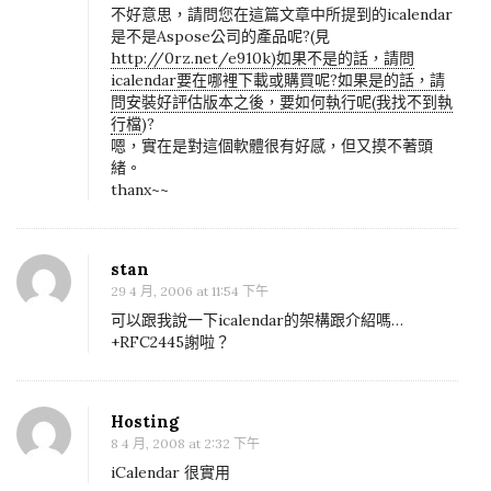
H
不好意思，請問您在這篇文章中所提到的icalendar
P
是不是Aspose公司的產品呢?(見
http://0rz.net/e910k)如果不是的話，請問
i
icalendar要在哪裡下載或購買呢?如果是的話，請
C
問安裝好評估版本之後，要如何執行呢(我找不到執
a
行檔
)?
嗯，實在是對這個軟體很有好感，但又摸不著頭
l
緒。
e
thanx~~
n
d
a
stan
29 4 月, 2006 at 11:54 下午
r
可以跟我說一下icalendar的架構跟介紹嗎…
+RFC2445謝啦？
Hosting
8 4 月, 2008 at 2:32 下午
iCalendar 很實用