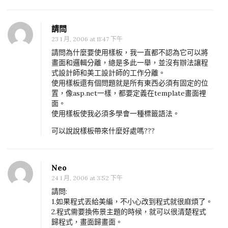
、
f
請問
o
23 1 月, 2006 at 11:47 下午
r
請問為什麼要使用樣板，我一直都不認為它可以將
e
畫面和邏輯分離，總是多此一舉，並沒有辦法讓程
式設計師和美工設計師的工作分離。
a
使用樣板還有個問題就是所有東西必須有固定的位
c
置，像asp.net一樣，都要定義在template畫面裡
h
面。
使用樣板使我必須多學會一種標籤語法。
迴
圈
可以說說樣板帶來什麼好處嗎???
Neo
24 1 月, 2006 at 3:52 下午
請問:
1.如果程式丟給美編，不小心改到程式就很麻煩了。
2.程式需要換佈景主題的時候，就可以很清楚程式
歸程式，畫面歸畫面。