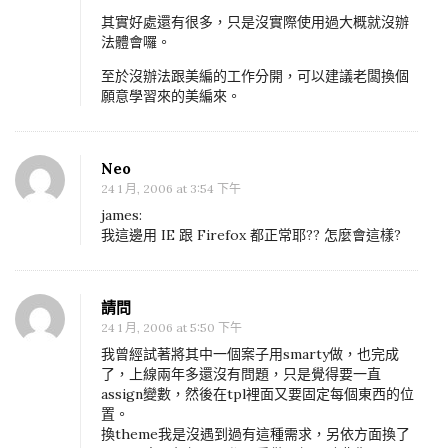
其實好處還有很多，只是沒實際使用過大概就沒辦
法體會囉。
至於沒辦法跟美編的工作分開，可以建議老闆換個
願意學習來的美編來。
Neo
24 1 月, 2006 at 3:54 下午
james:
我這邊用 IE 跟 Firefox 都正常耶?? 怎麼會這樣?
請問
24 1 月, 2006 at 5:50 下午
我曾經試著將其中一個案子用smarty做，也完成
了，上線兩年多還沒有問題，只是覺得要一直
assign變數，然後在tpl裡面又要固定每個東西的位
置。
換theme我是沒遇到過有這種需求，另依方面換了