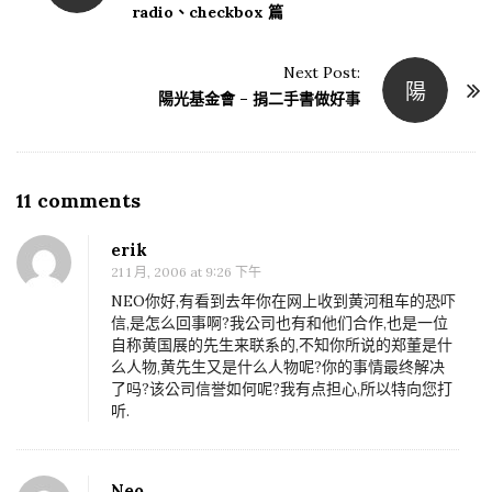
o
radio、checkbox 篇
s
t
Next Post:
陽
N
陽光基金會 – 捐二手書做好事
a
v
i
11 comments
O
g
n
a
erik
S
21 1 月, 2006 at 9:26 下午
t
m
NEO你好,有看到去年你在网上收到黄河租车的恐吓
i
a
信,是怎么回事啊?我公司也有和他们合作,也是一位
o
自称黄国展的先生来联系的,不知你所说的郑董是什
r
n
么人物,黄先生又是什么人物呢?你的事情最终解决
t
了吗?该公司信誉如何呢?我有点担心,所以特向您打
y
听.
W
Y
Neo