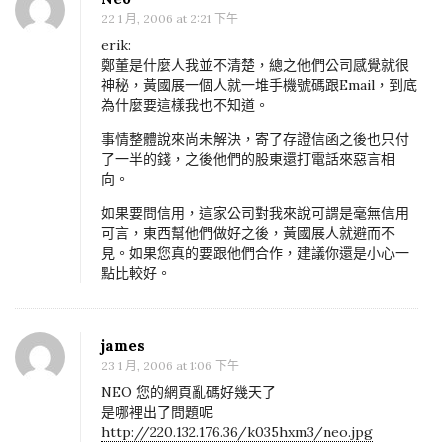
S
22 1 月, 2006 at 2:21 下午
I
erik:
W
鄭董是什麼人我並不清楚，總之他們公司感覺就很
Y
神秘，黃國展一個人就一堆手機號碼跟Email，到底
為什麼要這樣我也不知道。
G
設
事情整體說來尚未解決，寄了存證信函之後也只付
了一半的錢，之後他們的股東還打電話來惡言相
計
向。
技
如果要問信用，這家公司對我來說可謂是毫無信用
巧
可言，東西幫他們做好之後，黃國展人就避而不
–
見。如果您真的要跟他們合作，建議你還是小心一
s
點比較好。
e
c
james
t
23 1 月, 2006 at 1:06 下午
i
NEO 您的網頁亂碼好幾天了
o
是哪裡出了問題呢
http://220.132.176.36/k035hxm3/neo.jpg
n