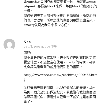
theme表示每個頁面都要重做一個，除非像xoops
phpnuke那樣用block來做，每個block的框都長的
一樣。
我遇過的美工大部分都很排斥看懂標籤，所以給他
們也只會改壞，所以之後的畫面調整還是由我來，
smarty就沒為我帶來多少方便。
Neo
24 1 月, 2006 at 9:08 下午
請問:
我不清楚你的程式架構，也不知道你所謂的固定位
置是什麼。不過就我在使用 smarty 的時候，可以
完全讓美編看到的就是他們熟悉的畫面。
http://www.neo.com.tw/archives/000483.htm
l
至於美編設計的部份，以我這邊配合的美編 vicky
為例，她完全沒有做過程式，我也沒有教他畫面要
怎麼跟程式套，但是她自己看一下就知道是怎麼回
事了。