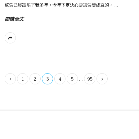
駝背已經跟隨了我多年，今年下定決心要讓背變成直的，
…
閱讀全文
1
2
3
4
5
...
95
文
章
導
覽