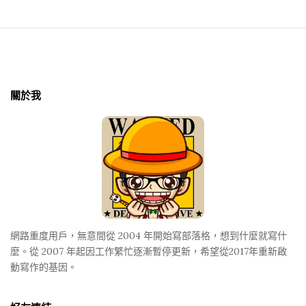
S
i
t
關於我
e
F
o
o
t
e
r
網路重度用戶，無意間從 2004 年開始寫部落格，想到什麼就寫什
麼。從 2007 年起因工作繁忙逐漸暫停更新，希望從2017年重新啟
動寫作的基因。