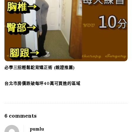
必學三招輕鬆駝背矯正術 (親證推薦)
台北市房價跌破每坪40萬可買進的區域
6 comments
O
n
pumlu
買