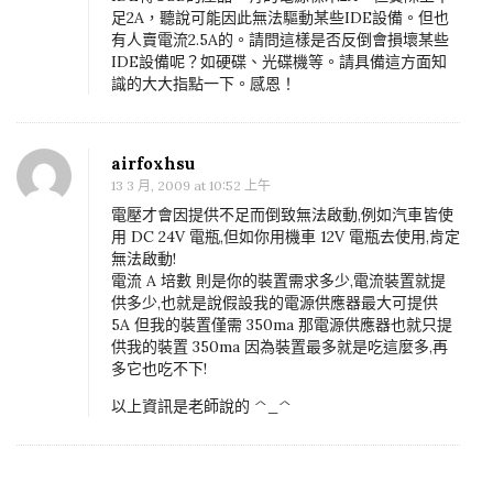
足2A，聽說可能因此無法驅動某些IDE設備。但也
有人賣電流2.5A的。請問這樣是否反倒會損壞某些
IDE設備呢？如硬碟、光碟機等。請具備這方面知
識的大大指點一下。感恩！
airfoxhsu
13 3 月, 2009 at 10:52 上午
電壓才會因提供不足而倒致無法啟動,例如汽車皆使
用 DC 24V 電瓶,但如你用機車 12V 電瓶去使用,肯定
無法啟動!
電流 A 培數 則是你的裝置需求多少,電流裝置就提
供多少,也就是說假設我的電源供應器最大可提供
5A 但我的裝置僅需 350ma 那電源供應器也就只提
供我的裝置 350ma 因為裝置最多就是吃這麼多,再
多它也吃不下!
以上資訊是老師說的 ^_^