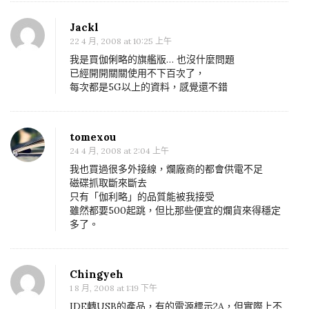
注
意
Jackl
22 4 月, 2008 at 10:25 上午
我是買伽俐略的旗艦版… 也沒什麼問題
已經開開關關使用不下百次了，
每次都是5G以上的資料，感覺還不錯
tomexou
24 4 月, 2008 at 2:04 上午
我也買過很多外接線，爛廠商的都會供電不足
磁碟抓取斷來斷去
只有「伽利略」的品質能被我接受
雖然都要500起跳，但比那些便宜的爛貨來得穩定
多了。
Chingyeh
1 8 月, 2008 at 1:19 下午
IDE轉USB的產品，有的電源標示2A，但實際上不