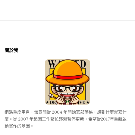
S
i
t
關於我
e
F
o
o
t
e
r
網路重度用戶，無意間從 2004 年開始寫部落格，想到什麼就寫什
麼。從 2007 年起因工作繁忙逐漸暫停更新，希望從2017年重新啟
動寫作的基因。