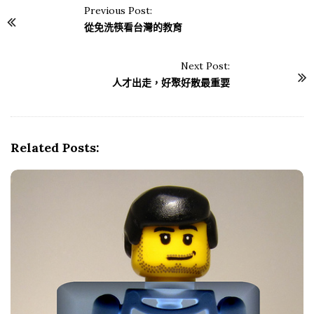
Previous Post:
P
從免洗筷看台灣的教育
o
s
Next Post:
t
人才出走，好聚好散最重要
N
a
v
Related Posts:
i
g
a
t
i
o
n