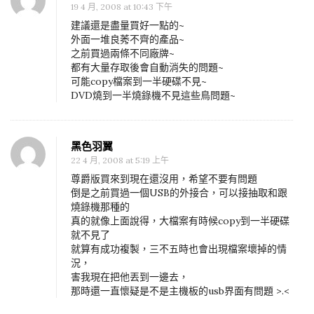
19 4 月, 2008 at 10:43 下午
I
建議還是盡量買好一點的~
D
外面一堆良莠不齊的產品~
之前買過兩條不同廠牌~
E
都有大量存取後會自動消失的問題~
/
可能copy檔案到一半硬碟不見~
S
DVD燒到一半燒錄機不見這些鳥問題~
A
T
黑色羽翼
A
22 4 月, 2008 at 5:19 上午
轉
尊爵版買來到現在還沒用，希望不要有問題
U
倒是之前買過一個USB的外接合，可以接抽取和跟
S
燒錄機那種的
真的就像上面說得，大檔案有時候copy到一半硬碟
B
就不見了
傳
就算有成功複製，三不五時也會出現檔案壞掉的情
輸
況，
害我現在把他丟到一邊去，
線
那時還一直懷疑是不是主機板的usb界面有問題 >.<
要